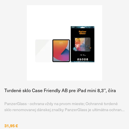
Tvrdené sklo Case Friendly AB pre iPad mini 8,3'', číra
PanzerGlass - ochrana vždy na prvom mieste; Ochranné tvrdené
sklo renomovanej dánskej značky PanzerGlass je ultimátna ochrana
displeja. Je vyrobené z temperovaného Japonského skla Asahi tej
najvyššej kvality, tvrdosti a priehľadnosti. Na rozdiel od
31,95 €