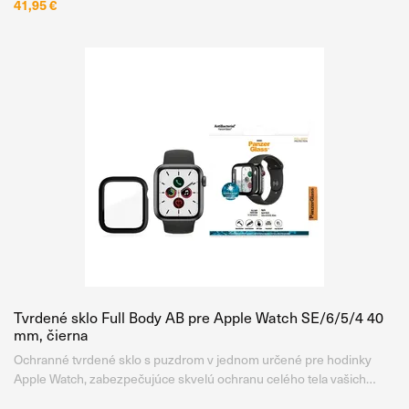
41,95 €
Tvrdené sklo Full Body AB pre Apple Watch SE/6/5/4 40
mm, čierna
Ochranné tvrdené sklo s puzdrom v jednom určené pre hodinky
Apple Watch, zabezpečujúce skvelú ochranu celého tela vašich
hodiniek. Sklo poskytuje krištáľovo čisté pokrytie celého displeja bez