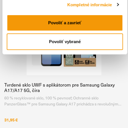
Kompletné informácie
Povoliť a zavrieť
Povoliť vybrané
Tvrdené sklo UWF s aplikátorom pre Samsung Galaxy
A17/A17 5G, číra
60 % recyklované sklo, 100 % pevnosť; Ochranné sklo
PanzerGlass™ pre Samsung Galaxy A17 prichádza s revolučným
zložením . Až zo 60 % je tvorené recyklovaným sklom, vďaka čomu
je ekologickejšie ako kedykoľvek predtým . Zároveň si však stále
31,95 €
zachováva