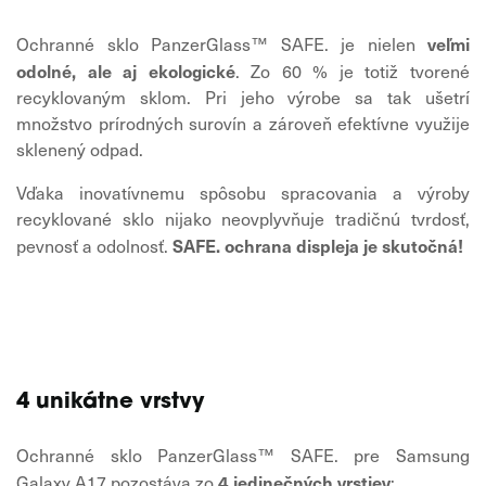
veľmi
Ochranné sklo PanzerGlass™ SAFE. je nielen
odolné, ale aj ekologické
. Zo 60 % je totiž tvorené
recyklovaným sklom. Pri jeho výrobe sa tak ušetrí
množstvo prírodných surovín a zároveň efektívne využije
sklenený odpad.
Vďaka inovatívnemu spôsobu spracovania a výroby
recyklované sklo nijako neovplyvňuje tradičnú tvrdosť,
SAFE. ochrana displeja je skutočná!
pevnosť a odolnosť.
4 unikátne vrstvy
Ochranné sklo PanzerGlass™ SAFE. pre Samsung
4 jedinečných vrstiev
Galaxy A17 pozostáva zo
: