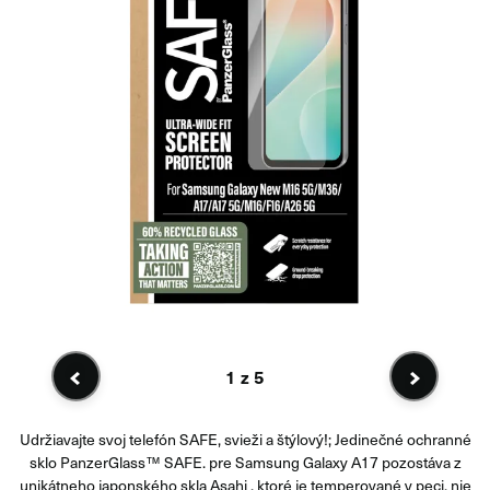
1
z 5
Udržiavajte svoj telefón SAFE, svieži a štýlový!; Jedinečné ochranné
sklo PanzerGlass™ SAFE. pre Samsung Galaxy A17 pozostáva z
unikátneho japonského skla Asahi , ktoré je temperované v peci, nie