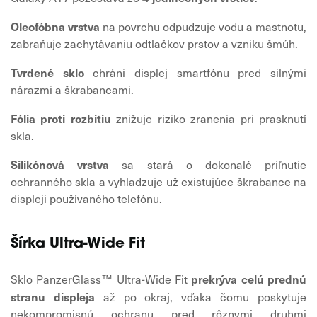
Oleofóbna vrstva
na povrchu odpudzuje vodu a mastnotu,
zabraňuje zachytávaniu odtlačkov prstov a vzniku šmúh.
Tvrdené sklo
chráni displej smartfónu pred silnými
nárazmi a škrabancami.
Fólia proti rozbitiu
znižuje riziko zranenia pri prasknutí
skla.
Silikónová vrstva
sa stará o dokonalé priľnutie
ochranného skla a vyhladzuje už existujúce škrabance na
displeji používaného telefónu.
Šírka Ultra-Wide Fit
prekrýva celú prednú
Sklo PanzerGlass™ Ultra-Wide Fit
stranu displeja
až po okraj, vďaka čomu poskytuje
nekompromisnú ochranu pred rôznymi druhmi