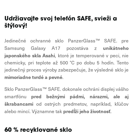
Udržiavajte svoj telefón SAFE, svieži a
štýlový!
Jedinečné ochranné sklo PanzerGlass™ SAFE. pre
unikátneho
Samsung Galaxy A17 pozostáva z
japonského skla Asahi
, ktoré je temperované v peci, nie
chemicky, pri teplote až 500 °C po dobu 5 hodín. Tento
jedinečný proces výroby zabezpečuje, že výsledné sklo je
mimoriadne tvrdé a pevné
.
Sklo PanzerGlass™ SAFE. dokonale ochráni displej vášho
pred bežnými pádmi, nárazmi, ale aj
smartfónu
škrabancami
od ostrých predmetov, napríklad, kľúčov
predĺži jeho životnosť
alebo mincí. Významne tak
.
60 % recyklované sklo