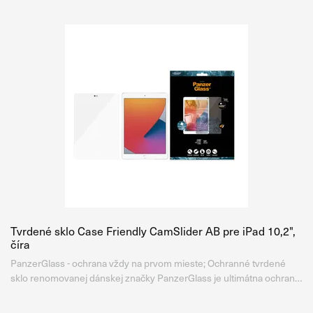
Tvrdené sklo Case Friendly CamSlider AB pre iPad 10,2",
číra
PanzerGlass - ochrana vždy na prvom mieste; Ochranné tvrdené
sklo renomovanej dánskej značky PanzerGlass je ultimátna ochrana
displeja. Je vyrobené z temperovaného Japonského skla Asahi tej
najvyššej kvality, tvrdosti a priehľadnosti. Na rozdiel od