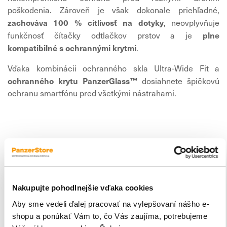
poškodenia. Zároveň je však dokonale priehľadné,
zachováva 100 % citlivosť na dotyky
, neovplyvňuje
plne
funkčnosť čítačky odtlačkov prstov a je
kompatibilné s ochrannými krytmi
.
Vďaka kombinácii ochranného skla Ultra-Wide Fit a
ochranného krytu PanzerGlass™
dosiahnete špičkovú
ochranu smartfónu pred všetkými nástrahami.
Ešte ekologickejšie balenia
Nakupujte pohodlnejšie vďaka cookies
Spoločnosť PanzerGlass™ podniká kroky, ktoré vedú k
znižovaniu environmentálnej záťaže
. Svoje produkty
Aby sme vedeli ďalej pracovať na vylepšovaní nášho e-
predlžovali životnosť zariadení
navrhuje tak, aby
a
shopu a ponúkať Vám to, čo Vás zaujíma, potrebujeme