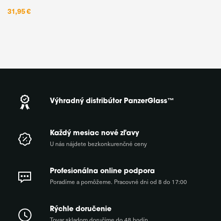
toho, aby bola obmedzená citlivosť na dotyk a kryt
31,95 €
Výhradný distribútor PanzerGlass™
Každý mesiac nové zľavy
U nás nájdete bezkonkurenčné ceny
Profesionálna online podpora
Poradíme a pomôžeme. Pracovné dni od 8 do 17:00
Rýchle doručenie
Tovar skladom doručíme do 48 hodín