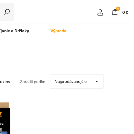
0
0 €
janie a Držiaky
Výpredaj
uktov
Zoradiť podľa: