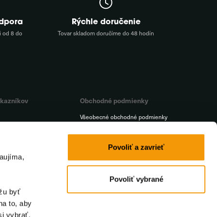
odpora
Rýchle doručenie
 od 8 do
Tovar skladom doručíme do 48 hodín
ákazníkov
Obchodné podmienky
Všeobecné obchodné podmienky
Platba
a
Doprava
Povoliť a zavrieť
aujíma,
t
Reklamačný poriadok
iť od zmluvy
Ochrana osobných údajov
Povoliť vybrané
žu byť
na to, aby
i vybrať.