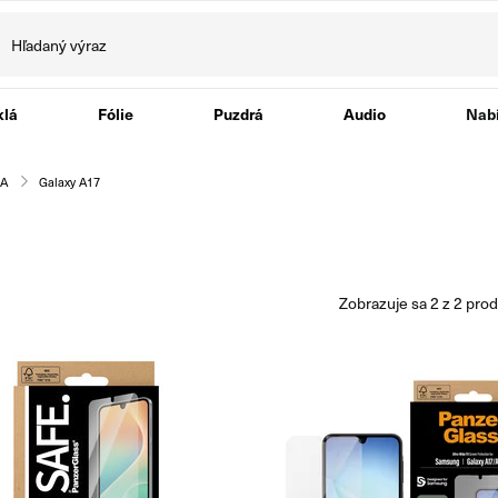
klá
Fólie
Puzdrá
Audio
Nabí
 A
Galaxy A17
zobrazuje sa
2
z
2
prod