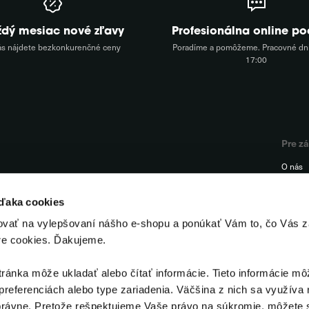
ždý mesiac nové zľavy
Profesionálna online p
ás nájdete bezkonkurenčné ceny
Poradíme a pomôžeme. Pracovné dni
17:00
Pre z
O nás
FAQ
vďaka cookies
Podpor
ovať na vylepšovaní nášho e-shopu a ponúkať Vám to, čo Vás z
Kontak
re cookies. Ďakujeme.
Odstúp
ánka môže ukladať alebo čítať informácie. Tieto informácie mô
preferenciách alebo type zariadenia. Väčšina z nich sa využíva 
rávne. Pretože rešpektujeme Vaše právo na súkromie, môžete s