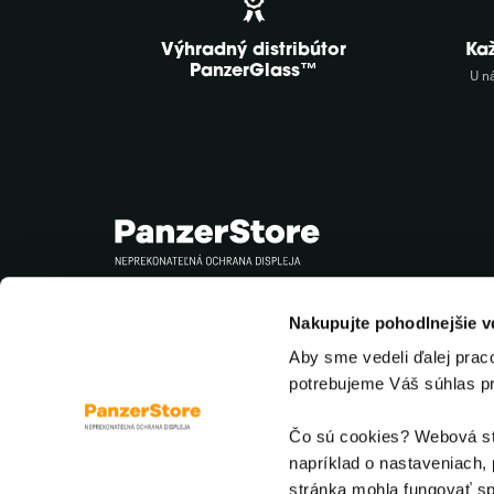
Výhradný distribútor
Ka
PanzerGlass™
U n
Sledujte nás
Nakupujte pohodlnejšie 
Aby sme vedeli ďalej prac
potrebujeme Váš súhlas p
Čo sú cookies? Webová str
napríklad o nastaveniach, 
stránka mohla fungovať sp