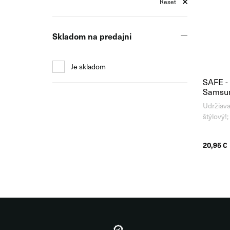
Reset
Skladom na predajni
Je skladom
SAFE -
Samsun
Udržiava
štýlový!
PanzerG
Galaxy A
20,95 €
japonské
temperov
teplote 