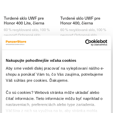
Tvrdené sklo UWF pre
Tvrdené sklo UWF pre
Honor 400 Lite, čierna
Honor 400, čierna
60 % recyklované sklo, 100 %
60 % recyklované sklo, 100 %
pevnosť; Ochranné sklo
pevnosť; Ochranné sklo
PanzerGlass™ pre Honor 400
PanzerGlass™ pre Honor 400
Lite prichádza s revolučným
prichádza s revolučným
25,95 €
25,95 €
zložením . Až zo 60 % je
zložením . Až zo 60 % je
tvorené recyklovaným sklom,
tvorené recyklovaným sklom,
Nakupujte pohodlnejšie vďaka cookies
vďaka čomu je ekologickejšie
vďaka čomu je ekologickejšie
ako kedykoľvek predtým .
ako kedykoľvek predtým .
Aby sme vedeli ďalej pracovať na vylepšovaní nášho e-
Zároveň si však stále
Zároveň si však stále
shopu a ponúkať Vám to, čo Vás zaujíma, potrebujeme
zachováva
zachováva
Váš súhlas pre cookies. Ďakujeme.
Čo sú cookies? Webová stránka môže ukladať alebo
čítať informácie. Tieto informácie môžu byť napríklad o
nastaveniach, preferenciách alebo type zariadenia.
Väčšina z nich sa využíva na to, aby stránka mohla