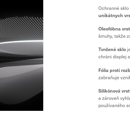
Ochranné sklo
unikátnych vrs
Oleofóbna vrs
šmuhy, takže za
Tvrdené sklo
j
chráni displej
Fólia proti rozb
zabraňuje vzni
Silikónová vrs
a zároveň vyhl
používaného s