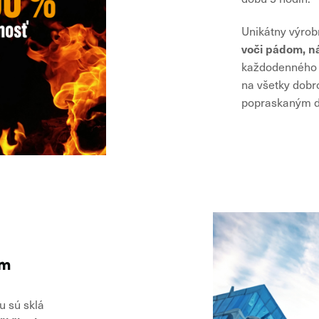
Unikátny výro
voči pádom, 
každodenného ž
na všetky dobr
popraskaným d
om
 sú sklá