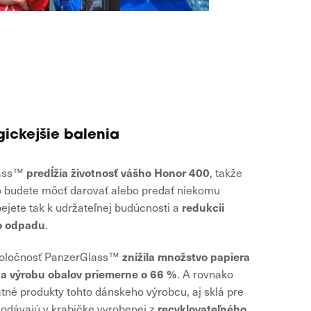
gickejšie balenia
predĺžia životnosť vášho Honor 400
lass™
, takže
 budete môcť darovať alebo predať niekomu
redukcii
pejete tak k udržateľnej budúcnosti a
o odpadu
.
znížila množstvo papiera
poločnosť PanzerGlass™
a výrobu obalov priemerne o 66 %
. A rovnako
atné produkty tohto dánskeho výrobcu, aj sklá pre
recyklovateľného
odávajú v krabičke vyrobenej z