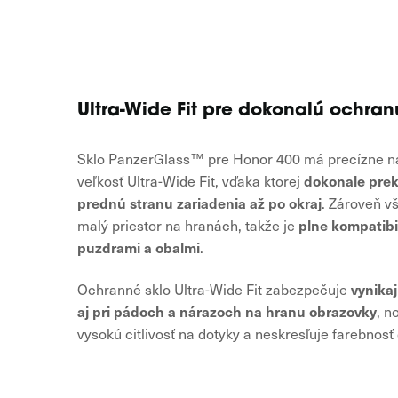
Ultra-Wide Fit pre dokonalú ochran
Sklo PanzerGlass™ pre Honor 400 má precízne n
dokonale prek
veľkosť Ultra-Wide Fit, vďaka ktorej
prednú stranu zariadenia až po okraj
. Zároveň v
plne kompatibi
malý priestor na hranách, takže je
puzdrami a obalmi
.
vynika
Ochranné sklo Ultra-Wide Fit zabezpečuje
aj pri pádoch a nárazoch na hranu obrazovky
, n
vysokú citlivosť na dotyky a neskresľuje farebnosť 