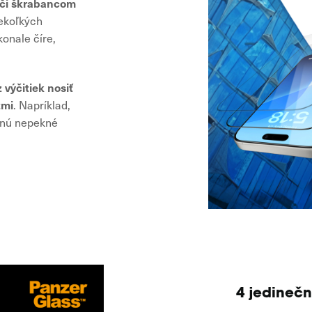
oči škrabancom
iekoľkých
onale číre,
 výčitiek nosiť
tmi
. Napríklad,
knú nepekné
4 jedinečn