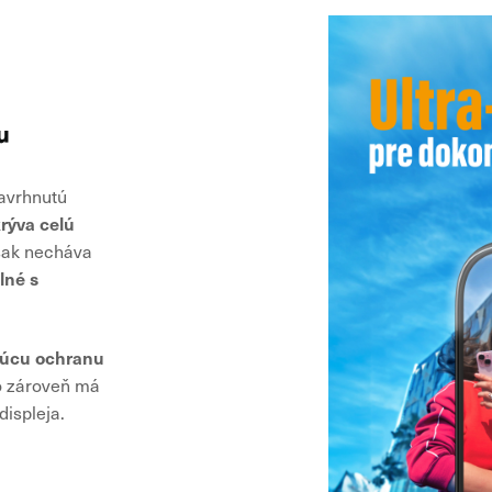
u
avrhnutú
rýva celú
šak necháva
lné s
júcu ochranu
o zároveň má
displeja.