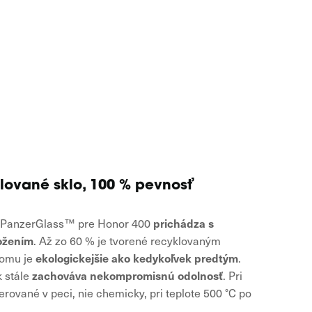
lované sklo, 100 % pevnosť
prichádza s
 PanzerGlass™ pre Honor 400
ožením
. Až zo 60 % je tvorené recyklovaným
ekologickejšie ako kedykoľvek predtým
čomu je
.
zachováva nekompromisnú odolnosť
k stále
. Pri
rované v peci, nie chemicky, pri teplote 500 °C po