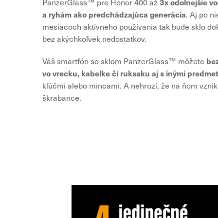
3x odolnejšie v
PanzerGlass™ pre Honor 400 až
a ryhám ako predchádzajúca generácia
. Aj po n
mesiacoch aktívneho používania tak bude sklo dok
bez akýchkoľvek nedostatkov.
bez
Váš smartfón so sklom PanzerGlass™ môžete
vo vrecku, kabelke či ruksaku aj s inými predme
kľúčmi alebo mincami. A nehrozí, že na ňom vzni
škrabance.