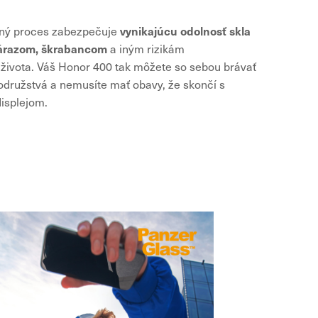
vynikajúcu odolnosť skla
bný proces zabezpečuje
nárazom, škrabancom
a iným rizikám
ivota. Váš Honor 400 tak môžete so sebou brávať
odružstvá a nemusíte mať obavy, že skončí s
isplejom.