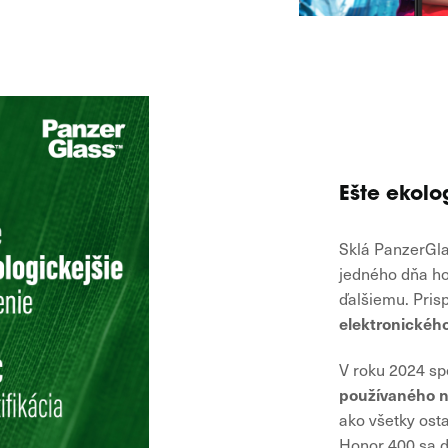
Ešte ekolo
Sklá PanzerG
jedného dňa ho
ďalšiemu. Pris
elektronickéh
V roku 2024 s
používaného n
ako všetky ost
Honor 400 sa d