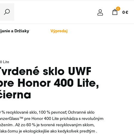
0
0 €
janie a Držiaky
Výpredaj
0 Lite
Tvrdené sklo UWF
pre Honor 400 Lite,
čierna
 % recyklované sklo, 100 % pevnosť; Ochranné sklo
nzerGlass™ pre Honor 400 Lite prichádza s revolučným
ožením . Až zo 60 % je tvorené recyklovaným sklom,
aka čomu je ekologickejšie ako kedykoľvek predtým .