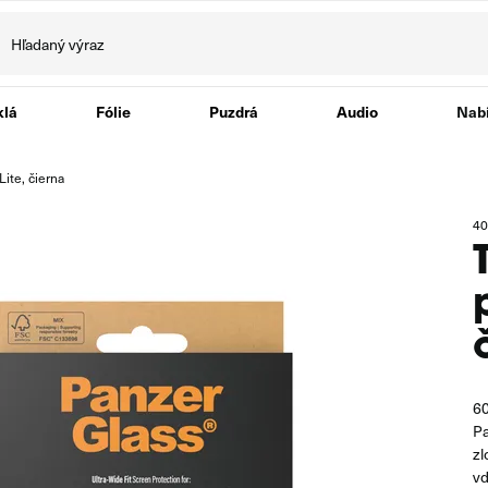
klá
Fólie
Puzdrá
Audio
Nabí
ite, čierna
40
60
Pa
zl
vď