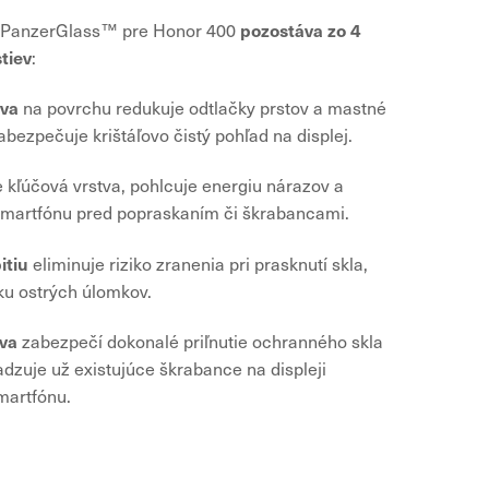
pozostáva zo 4
 PanzerGlass™ pre Honor 400
tiev
:
tva
na povrchu redukuje odtlačky prstov a mastné
bezpečuje krištáľovo čistý pohľad na displej.
e kľúčová vrstva, pohlcuje energiu nárazov a
 smartfónu pred popraskaním či škrabancami.
itiu
eliminuje riziko zranenia pri prasknutí skla,
ku ostrých úlomkov.
tva
zabezpečí dokonalé priľnutie ochranného skla
adzuje už existujúce škrabance na displeji
martfónu.