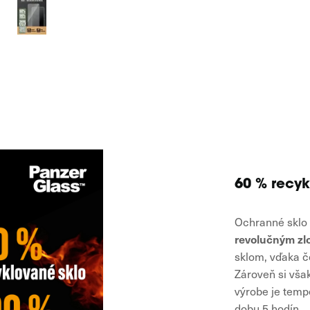
60 % recyk
Ochranné sklo
revolučným zl
sklom, vďaka 
Zároveň si vša
výrobe je tempe
dobu 5 hodín.