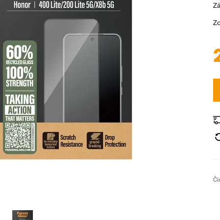
Zá
Zo
Čí