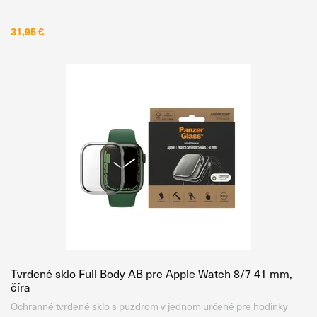
Asahi, ktoré je temperované v peci, nie chemicky, pri teplote až 500
°C po dobu 5 hodín. Vďaka tomu získava mimoriadne
31,95 €
Tvrdené sklo Full Body AB pre Apple Watch 8/7 41 mm,
číra
Ochranné tvrdené sklo s puzdrom v jednom určené pre hodinky