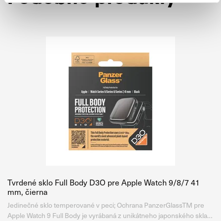
Tvrdené sklo Full Body D3O pre Apple Watch 9/8/7 41
mm, čierna
Jedinečné sklo temperované v peci; Ochrana PanzerGlassTM pre
Apple Watch 9 Full Body je vyrábaná z unikátneho japonského skla