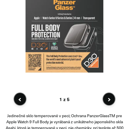
1
z 5
Jedinečné sklo temperované v peci; Ochrana PanzerGlassTM pre
Apple Watch 9 Full Body je vyrábaná z unikátneho japonského skla
Asahi, ktoré je temperované v peci, nie chemicky, pri teplote až 500