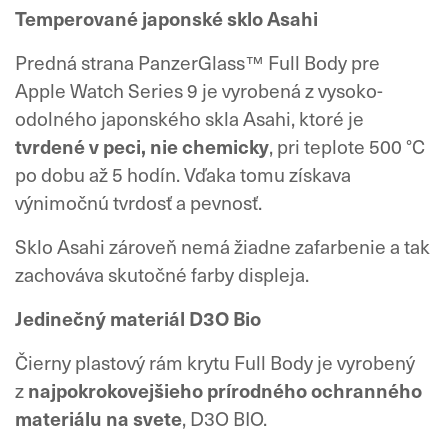
Temperované japonské sklo Asahi
Predná strana PanzerGlass™ Full Body pre
Apple Watch Series 9 je vyrobená z vysoko-
odolného japonského skla Asahi, ktoré je
tvrdené v peci, nie chemicky
, pri teplote 500 °C
po dobu až 5 hodín. Vďaka tomu získava
výnimočnú tvrdosť a pevnosť.
Sklo Asahi zároveň nemá žiadne zafarbenie a tak
zachováva skutočné farby displeja.
Jedinečný materiál D3O Bio
Čierny plastový rám krytu Full Body je vyrobený
z
najpokrokovejšieho prírodného ochranného
materiálu na svete
, D3O BIO.