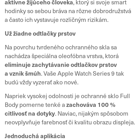
aktívne žijúceho človeka
, ktorý si svoje smart
hodinky so sebou bráva na rôzne dobrodružstvá
a často ich vystavuje rozličným rizikám.
Už žiadne odtlačky prstov
Na povrchu tvrdeného ochranného skla sa
nachádza špeciálna oleofóbna vrstva, ktorá
eliminuje zachytávanie odtlačkov prstov
a vznik šmúh
. Vaše Apple Watch Series 9 tak
budú vždy vyzerať ako nové.
Napriek vysokej odolnosti je ochranné sklo Full
Body pomerne tenké a
zachováva 100 %
citlivosť na dotyky
. Naviac, nijakým spôsobom
neovplyvňuje farebnosť či kvalitu obrazu displeja.
Jednoduchá aplikácia