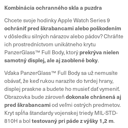
Kombinácia ochranného skla a puzdra
Chcete svoje hodinky Apple Watch Series 9
ochrániť pred škrabancami alebo poškodením
v dôsledku silných nárazov alebo pádov? Chráňte
ich prostredníctvom unikátneho krytu
PanzerGlass™ Full Body, ktorý
prekrýva nielen
samotný displej, ale aj zaoblené boky
.
Vďaka PanzerGlass™ Full Body sa už nemusíte
obávať, že keď rukou narazíte do tvrdej hrany,
displej praskne a budete ho musieť dať vymeniť.
Obrazovka bude zároveň
dokonale chránená aj
pred škrabancami
od veľmi ostrých predmetov.
Kryt spĺňa štandardy vojenskej triedy MIL-STD-
810H a bol
testovaný pri páde z výšky 1,2 m
.