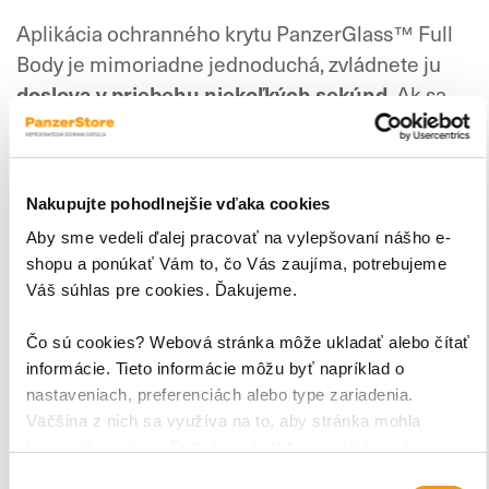
Aplikácia ochranného krytu PanzerGlass™ Full
Body je mimoriadne jednoduchá, zvládnete ju
doslova v priebehu niekoľkých sekúnd
. Ak sa
rozhodnete kryt odstrániť, môžete ho ľahko
demontovať a následne opätovne namontovať
bez toho, aby stratil svoje pôvodné vlastnosti.
Nakupujte pohodlnejšie vďaka cookies
Kryt PanzerGlass™ Full Body je vyrobený na
Aby sme vedeli ďalej pracovať na vylepšovaní nášho e-
desatinku milimetra presne, aby
dokonale sadol
shopu a ponúkať Vám to, čo Vás zaujíma, potrebujeme
na krivky Apple Watch Series 9
Váš súhlas pre cookies. Ďakujeme.
. Máte tak
neobmedzený prístup k všetkým tlačidlám po
Čo sú cookies? Webová stránka môže ukladať alebo čítať
bokoch.
informácie. Tieto informácie môžu byť napríklad o
nastaveniach, preferenciách alebo type zariadenia.
Ešte ekologickejšie balenia
Väčšina z nich sa využíva na to, aby stránka mohla
Spoločnosť PanzerGlass™ prispieva k ochrane
fungovať správne. Pretože rešpektujeme Vaše právo na
súkromie, môžete si vybrať.
prírody nielen tým, že predlžuje životnosť
Výber