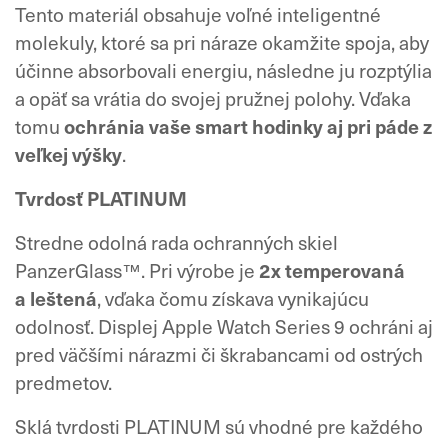
Tento materiál obsahuje voľné inteligentné
molekuly, ktoré sa pri náraze okamžite spoja, aby
účinne absorbovali energiu, následne ju rozptýlia
a opäť sa vrátia do svojej pružnej polohy. Vďaka
tomu
ochránia vaše smart hodinky aj pri páde z
veľkej výšky
.
Tvrdosť PLATINUM
Stredne odolná rada ochranných skiel
PanzerGlass™. Pri výrobe je
2x temperovaná
a leštená
, vďaka čomu získava vynikajúcu
odolnosť. Displej Apple Watch Series 9 ochráni aj
pred väčšími nárazmi či škrabancami od ostrých
predmetov.
Sklá tvrdosti PLATINUM sú vhodné pre každého