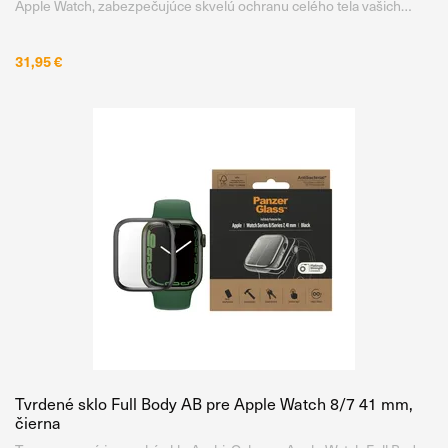
Apple Watch, zabezpečujúce skvelú ochranu celého tela vašich
hodiniek. Sklo poskytuje krištáľovo čisté pokrytie celého displeja bez
toho, aby bola obmedzená citlivosť na dotyk a kryt
31,95 €
Tvrdené sklo Full Body AB pre Apple Watch 8/7 41 mm,
čierna