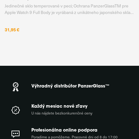
Jedinečné sklo temperované v peci; Ochrana PanzerGlassTM pre
Apple Watch 9 Full Body je vyrábaná z unikátneho japonského skla
Asahi, ktoré je temperované v peci, nie chemicky, pri teplote až 500
°C po dobu 5 hodín. Vďaka tomu získava mimoriadne
31,95 €
Výhradný distribútor PanzerGlass™
Každý mesiac nové zľavy
U nás nájdete bezkonkurenčné ceny
Profesionálna online podpora
Poradíme a pomôžeme. Pracovné dni od 8 do 17:00