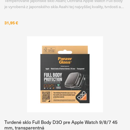
Temperované japonské sklo Asahi; Ochrana Apple Watch Full Body
je vyrobená z japonského skla Asahi tej najvyššej kvality, tvrdosti a
priehľadnosti. Kým bežné sklá sú tvrdené chemicky, PanzerGlass™
využíva poctivú temperáciu pri teplote 500 °C , a to
31,95 €
Tvrdené sklo Full Body D3O pre Apple Watch 9/8/7 45
mm, transparentná