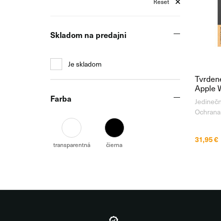
Reset
Skladom na predajni
Je skladom
Tvrdené
Apple 
Farba
Jedinečn
Ochrana
9 Full B
japonské
31,95 €
temperov
transparentná
čierna
teplote 
tomu zí