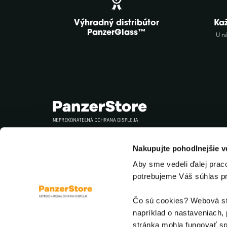
Výhradný distribútor
Ka
PanzerGlass™
U n
Sledujte nás
Nakupujte pohodlnejšie 
Aby sme vedeli ďalej prac
potrebujeme Váš súhlas p
Čo sú cookies? Webová str
napríklad o nastaveniach, 
stránka mohla fungovať sp