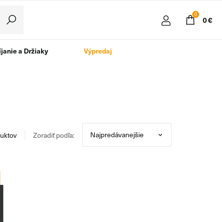
0
0 €
janie a Držiaky
Výpredaj
uktov
Zoradiť podľa: