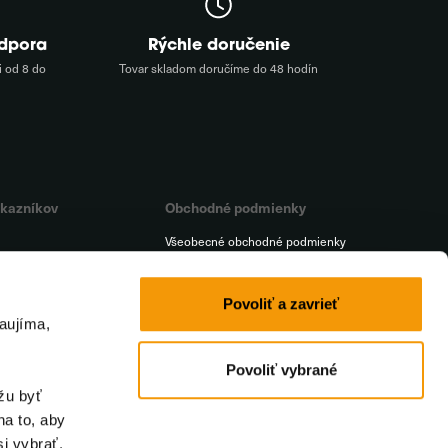
odpora
Rýchle doručenie
 od 8 do
Tovar skladom doručíme do 48 hodín
ákazníkov
Obchodné podmienky
Všeobecné obchodné podmienky
Platba
a
Doprava
Povoliť a zavrieť
aujíma,
t
Reklamačný poriadok
iť od zmluvy
Ochrana osobných údajov
Povoliť vybrané
žu byť
na to, aby
i vybrať.