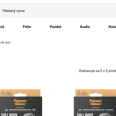
klá
Fólie
Puzdrá
Audio
Nabí
9 41 mm
zobrazuje sa
2
z
2
prod