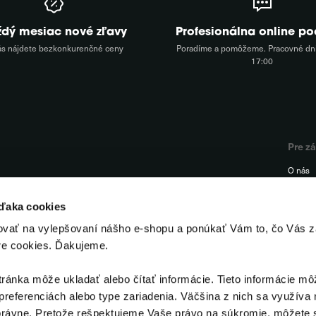
ždý mesiac nové zľavy
Profesionálna online p
ás nájdete bezkonkurenčné ceny
Poradíme a pomôžeme. Pracovné dni
17:00
Pre z
O nás
FAQ
vďaka cookies
Podpor
ovať na vylepšovaní nášho e-shopu a ponúkať Vám to, čo Vás z
Kontak
re cookies. Ďakujeme.
Odstúp
ánka môže ukladať alebo čítať informácie. Tieto informácie mô
preferenciách alebo type zariadenia. Väčšina z nich sa využíva 
rávne. Pretože rešpektujeme Vaše právo na súkromie, môžete s