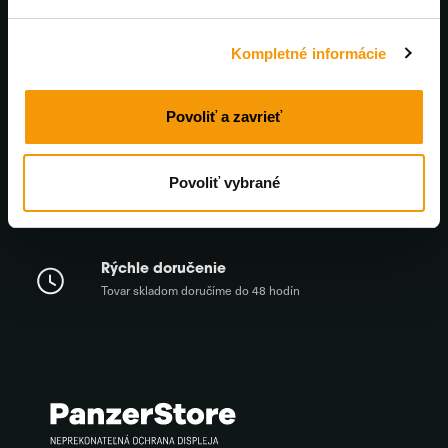
Výhradný distribútor PanzerGlass™
Kompletné informácie
Každý mesiac nové zľavy
Povoliť a zavrieť
U nás nájdete bezkonkurenčné ceny
Povoliť vybrané
Profesionálna online podpora
Poradíme a pomôžeme. Pracovné dni od 8 do 17:00
Rýchle doručenie
Tovar skladom doručíme do 48 hodín