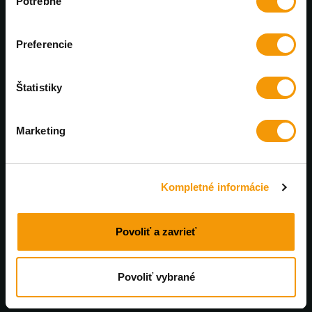
Potrebné
súhlasu
Výhradný distribútor PanzerGlass™
Preferencie
Každý mesiac nové zľavy
U nás nájdete bezkonkurenčné ceny
Štatistiky
Profesionálna online podpora
Marketing
Poradíme a pomôžeme. Pracovné dni od 8 do 17:00
Rýchle doručenie
Kompletné informácie
Tovar skladom doručíme do 48 hodín
Povoliť a zavrieť
Povoliť vybrané