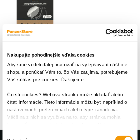
Nakupujte pohodlnejšie vďaka cookies
Tvrdené sklo Flat Glass AB
pre Samsung Galaxy
Aby sme vedeli ďalej pracovať na vylepšovaní nášho e-
Watch6 43 mm, číra
shopu a ponúkať Vám to, čo Vás zaujíma, potrebujeme
Poctivé japonské sklo;
Váš súhlas pre cookies. Ďakujeme.
Ochranné sklo PanzerGlass™
Flat Glass je vyrobené z
jedinečného japonského skla
Čo sú cookies? Webová stránka môže ukladať alebo
20,95 €
Asahi, ktoré je na rozdiel od
čítať informácie. Tieto informácie môžu byť napríklad o
mnohých iných skiel
nastaveniach, preferenciách alebo type zariadenia.
temperované v peci , nie
Väčšina z nich sa využíva na to, aby stránka mohla
chemicky, pri teplote 500 °C po
fungovať správne. Pretože rešpektujeme Vaše právo na
dobu až 5 hodín. Získava tak
súkromie, môžete si vybrať.
mimoriadne
Výber