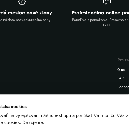
ždý mesiac nové zľavy
Profesionálna online p
ás nájdete bezkonkurenčné ceny
Poradíme a pomôžeme. Pracovné dni
17:00
Pre z
O nás
FAQ
Podpor
Kontak
Odstúp
vďaka cookies
ovať na vylepšovaní nášho e-shopu a ponúkať Vám to, čo Vás z
re cookies. Ďakujeme.