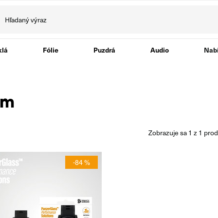
klá
Fólie
Puzdrá
Audio
Nabí
mm
zobrazuje sa
1
z
1
prod
-84 %