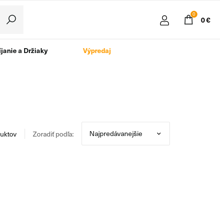
0
0 €
janie a Držiaky
Výpredaj
uktov
Zoradiť podľa: