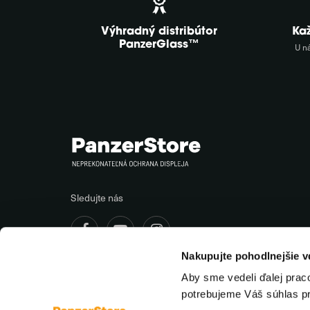
Výhradný distribútor
Ka
PanzerGlass™
U n
Sledujte nás
Nakupujte pohodlnejšie 
Aby sme vedeli ďalej prac
potrebujeme Váš súhlas p