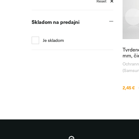
Reset
Skladom na predajni
Je skladom
Tvrden
mm, či
Ochrann
(Samsun
Program
PanzerGl
2,45 €
displej i
vyroben
skla Asah