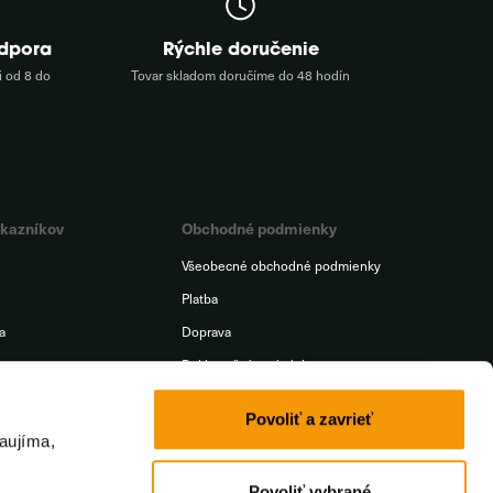
odpora
Rýchle doručenie
 od 8 do
Tovar skladom doručíme do 48 hodín
ákazníkov
Obchodné podmienky
Všeobecné obchodné podmienky
Platba
a
Doprava
t
Reklamačný poriadok
iť od zmluvy
Ochrana osobných údajov
Povoliť a zavrieť
aujíma,
Povoliť vybrané