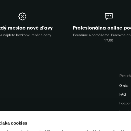
ždý mesiac nové zľavy
Profesionálna online p
ás nájdete bezkonkurenčné ceny
Poradíme a pomôžeme. Pracovné dni
17:00
Pre z
O nás
FAQ
Podpor
Kontak
Odstúp
vďaka cookies