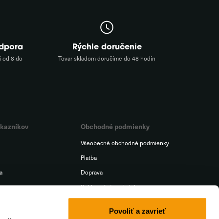
odpora
Rýchle doručenie
 od 8 do
Tovar skladom doručíme do 48 hodín
ákazníkov
Obchodné podmienky
Všeobecné obchodné podmienky
Platba
a
Doprava
t
Reklamačný poriadok
iť od zmluvy
Ochrana osobných údajov
Povoliť a zavrieť