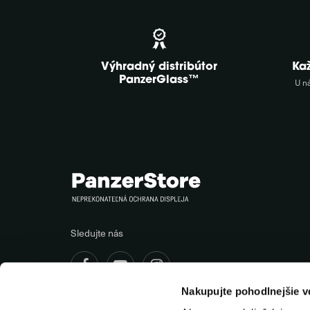
Výhradný distribútor
Ka
PanzerGlass™
U n
Sledujte nás
Nakupujte pohodlnejšie 