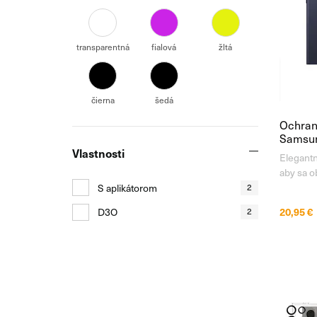
transparentná
fialová
žltá
čierna
šedá
Ochrann
Samsung
Vlastnosti
Elegantn
aby sa o
Samsung 
S aplikátorom
2
pádoch, 
20,95 €
D3O
2
predmetm
PanzerG
Galaxy 