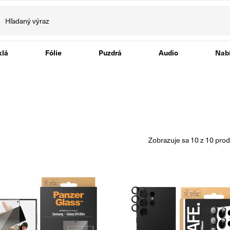
klá
Fólie
Puzdrá
Audio
Nabí
zobrazuje sa
10
z
10
prod