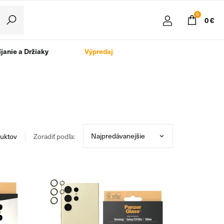
0
0 €
janie a Držiaky
Výpredaj
uktov
Zoradiť podľa: