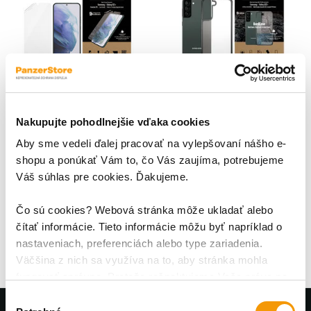
Nakupujte pohodlnejšie vďaka cookies
Ochranná fólia Case
Puzdro HardCase AB pre
Friendly AB pre Samsung
Aby sme vedeli ďalej pracovať na vylepšovaní nášho e-
Samsung Galaxy S22+,
Galaxy S22+, číra
čierna
shopu a ponúkať Vám to, čo Vás zaujíma, potrebujeme
Ochranná flexibilná fólia
Kvalitné ochranné puzdro
Váš súhlas pre cookies. Ďakujeme.
renomovanej dánskej značky
Panzerglass HardCase
PanzerGlass je prvotriedna
zabezpečuje tú najlepšiu
ochrana celého displeja vášho
ochranu vášho zariadenia.
Čo sú cookies? Webová stránka môže ukladať alebo
7,19 €
19,95 €
19,95 €
zariadenia. Je vyrobená z
Napriek svojmu štíhlemu
čítať informácie. Tieto informácie môžu byť napríklad o
ultratenkého a veľmi pružného
dizajnu ponúka pozoruhodne
nastaveniach, preferenciách alebo type zariadenia.
materiálu TPU, ktorý prešiel
vysokú odolnosť a
Väčšina z nich sa využíva na to, aby stránka mohla
záťažovými testami
nekompromisnú ochranu.
fungovať správne. Pretože rešpektujeme Vaše právo na
zameranými na odolnosť.
súkromie, môžete si vybrať.
Výber