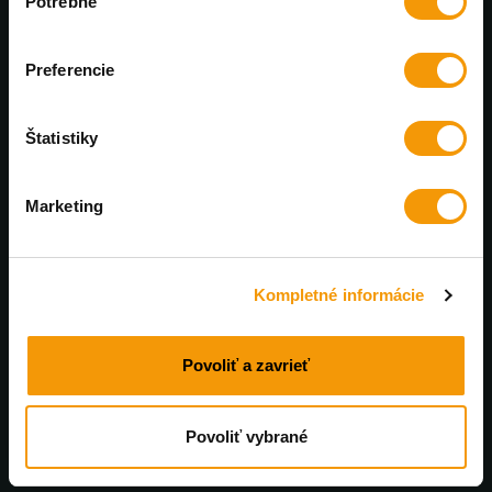
Potrebné
súhlasu
Výhradný distribútor PanzerGlass™
Preferencie
Každý mesiac nové zľavy
U nás nájdete bezkonkurenčné ceny
Štatistiky
Profesionálna online podpora
Marketing
Poradíme a pomôžeme. Pracovné dni od 8 do 17:00
Rýchle doručenie
Kompletné informácie
Tovar skladom doručíme do 48 hodín
Povoliť a zavrieť
Povoliť vybrané