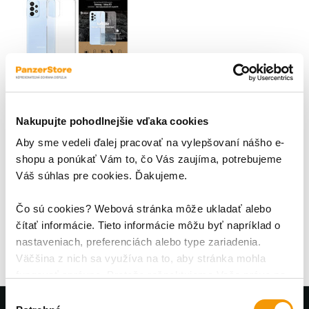
Nakupujte pohodlnejšie vďaka cookies
Puzdro HardCase AB pre
Samsung Galaxy A23 4G,
Aby sme vedeli ďalej pracovať na vylepšovaní nášho e-
transparentná
shopu a ponúkať Vám to, čo Vás zaujíma, potrebujeme
Odolnosť na prvom mieste;
Váš súhlas pre cookies. Ďakujeme.
Ochranné puzdro
PanzerGlass™ HardCase je
vyrobené z kombinácie
Čo sú cookies? Webová stránka môže ukladať alebo
19,95 €
pevného polykarbonátu a
čítať informácie. Tieto informácie môžu byť napríklad o
mäkkého termoplastického
nastaveniach, preferenciách alebo type zariadenia.
polyuretánového rámiku na
Väčšina z nich sa využíva na to, aby stránka mohla
okrajoch. Toto jedinečné
fungovať správne. Pretože rešpektujeme Vaše právo na
spojenie materiálov
súkromie, môžete si vybrať.
zabezpečuje dokonalú
Výber
odolnosť voči