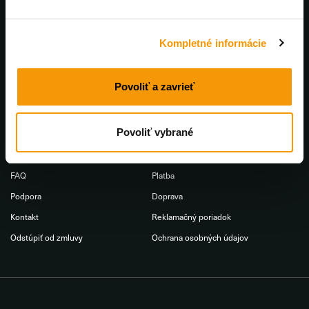
Sledujte nás
Kompletné informácie
Povoliť a zavrieť
Pre zákazníkov
Obchodné podmienky
Povoliť vybrané
O nás
Všeobecné obchodné podmienky
FAQ
Platba
Podpora
Doprava
Kontakt
Reklamačný poriadok
Odstúpiť od zmluvy
Ochrana osobných údajov