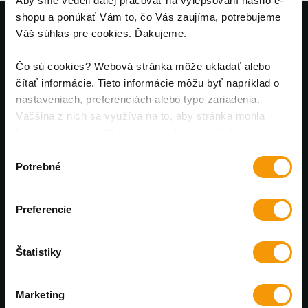
Aby sme vedeli ďalej pracovať na vylepšovaní nášho e-
shopu a ponúkať Vám to, čo Vás zaujíma, potrebujeme
Váš súhlas pre cookies. Ďakujeme.
Výhradný distribútor PanzerGlass™
Čo sú cookies? Webová stránka môže ukladať alebo
čítať informácie. Tieto informácie môžu byť napríklad o
Každý mesiac nové zľavy
nastaveniach, preferenciách alebo type zariadenia.
U nás nájdete bezkonkurenčné ceny
Väčšina z nich sa využíva na to, aby stránka mohla
fungovať správne. Pretože rešpektujeme Vaše právo na
Profesionálna online podpora
súkromie, môžete si vybrať.
Výber
Poradíme a pomôžeme. Pracovné dni od 8 do 17:00
Potrebné
súhlasu
Rýchle doručenie
Preferencie
Tovar skladom doručíme do 48 hodín
Štatistiky
Marketing