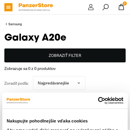
0
Samsung
Galaxy A20e
ZOBRAZIŤ FILTER
zobrazuje sa
0
z
0
produktov
Zoradiť podľa:
V katalógu nie sú žiadne produkty.
Nakupujte pohodlnejšie vďaka cookies