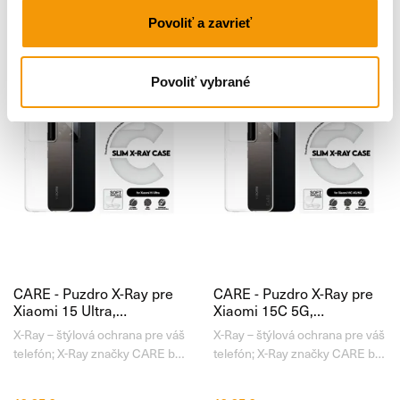
prvotriednou ochranou. Vďaka
mestský život – spája extrémnu
Povoliť a zavrieť
svojej priehľadnej zadnej časti a
odolnosť, moderný dizajn a
čiernym detailom nechá
ohľaduplnosť k prírode . Je
perfektne vyniknúť dizajn a
vyrobené zo 100 %
Povoliť vybrané
farbu
CARE - Puzdro X-Ray pre
CARE - Puzdro X-Ray pre
Xiaomi 15 Ultra,
Xiaomi 15C 5G,
transparentná
transparentná
X-Ray – štýlová ochrana pre váš
X-Ray – štýlová ochrana pre váš
telefón; X-Ray značky CARE by
telefón; X-Ray značky CARE by
PanzerGlass™ je ochranné
PanzerGlass™ je ochranné
puzdro, ktoré spája štýl a
puzdro, ktoré spája štýl a