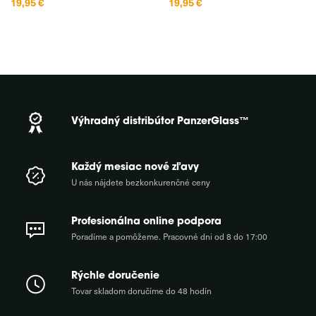
19,95 €
19,95 €
funkčnosť v jednej cenovo
funkčnosť v jednej cenovo
dostupnej voľbe. Vďaka
dostupnej voľbe. Vďaka
jemnému a tenkému dizajnu
jemnému a tenkému dizajnu
necháva vyniknúť farbu vášho
necháva vyniknúť farbu vášho
Xiaomi 15 Ultra, pričom
Xiaomi 15C, pričom spoľahlivo
Výhradný distribútor PanzerGlass™
Každý mesiac nové zľavy
U nás nájdete bezkonkurenčné ceny
Profesionálna online podpora
Poradíme a pomôžeme. Pracovné dni od 8 do 17:00
Rýchle doručenie
Tovar skladom doručíme do 48 hodín