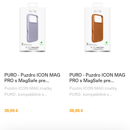
nástrekom, ktorý pôsobí
nabíjanie pomocou technológie
príjemne na
MagSafe. Je
PURO - Puzdro ICON MAG
PURO - Puzdro ICON MAG
PRO s MagSafe pre
PRO s MagSafe pre
iPhone 17 Pro, ružová
iPhone 17 Pro, oranžová
Puzdro ICON MAG značky
Puzdro ICON MAG značky
PURO , kompatibilné s
PURO , kompatibilné s
bezdrôtovou technológiou
bezdrôtovou technológiou
nabíjania MagSafe. Je ideálnou
nabíjania MagSafe. Je ideálnou
39,95 €
39,95 €
kombináciou pre každého, kto
kombináciou pre každého, kto
hľadá puzdro poskytujúce
hľadá puzdro poskytujúce
kompletnú ochranu, hladký
kompletnú ochranu, hladký