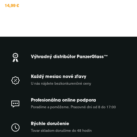
odrážalo najnovšie módne
14,99 €
trendy a eleganciu talianskeho
štýlu. Ponúka tónovaný
priehľadný dizajn a skvelo
chráni vaše zariadenie pred
nárazmi a škrabancami, no
Výhradný distribútor PanzerGlass™
Každý mesiac nové zľavy
U nás nájdete bezkonkurenčné ceny
Profesionálna online podpora
Poradíme a pomôžeme. Pracovné dni od 8 do 17:00
Rýchle doručenie
Tovar skladom doručíme do 48 hodín