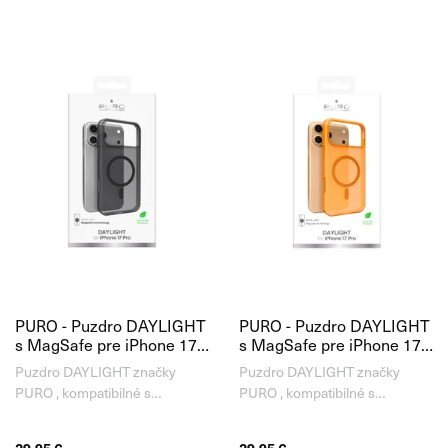
udržateľnom prevedení. Set
využívať všetky výhody
obsahuje odolné ochranné
technológie MagSafe. Puzdro
puzdro Urban Explorer CARE
Gradient je vyrobené z
by PanzerGlass™ s podporou
odolných a kvalitných
materiálov PC a TPU.
PURO - Puzdro DAYLIGHT
PURO - Puzdro DAYLIGHT
s MagSafe pre iPhone 17
s MagSafe pre iPhone 17
Pro, čierna
Pro, oranžová
Puzdro DAYLIGHT značky
Puzdro DAYLIGHT značky
PURO , kompatibilné s
PURO , kompatibilné s
technológiou bezdrôtového
technológiou bezdrôtového
nabíjania MagSafe. Je ideálnou
nabíjania MagSafe. Je ideálnou