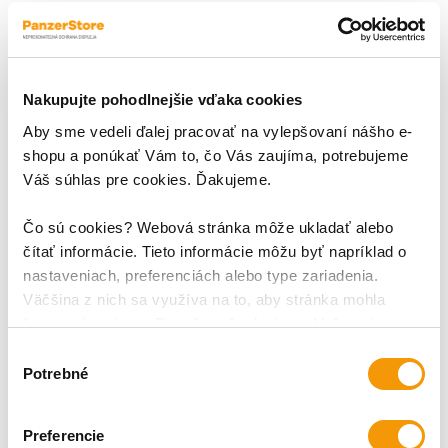
povrch príjemný na dotyk a
povrch príjemný na dotyk a
nabíjanie pomocou technológie
nabíjanie pomocou technológie
MagSafe. Je
MagSafe. Je
Nakupujte pohodlnejšie vďaka cookies
Aby sme vedeli ďalej pracovať na vylepšovaní nášho e-
shopu a ponúkať Vám to, čo Vás zaujíma, potrebujeme
Váš súhlas pre cookies. Ďakujeme.
Čo sú cookies? Webová stránka môže ukladať alebo
čítať informácie. Tieto informácie môžu byť napríklad o
PURO - Puzdro ICON MAG
PURO - Puzdro Gradient s
nastaveniach, preferenciách alebo type zariadenia.
PRO s MagSafe pre
MagSafe pre iPhone 17
Väčšina z nich sa využíva na to, aby stránka mohla
iPhone 17 Pro, tmavá
Pro, čierna
Puzdro ICON MAG značky
Puzdro Gradient značky PURO ,
fungovať správne. Pretože rešpektujeme Vaše právo na
modrá
PURO , kompatibilné s
kompatibilné s bezdrôtovou
súkromie, môžete si vybrať.
Výber
bezdrôtovou technológiou
technológiou nabíjania
Potrebné
súhlasu
nabíjania MagSafe. Je ideálnou
MagSafe. Ponúka kompletnú
39,95 €
34,95 €
kombináciou pre každého, kto
ochranu a umožňuje naplno
hľadá puzdro poskytujúce
využívať všetky výhody
Preferencie
kompletnú ochranu, hladký
technológie MagSafe. Puzdro