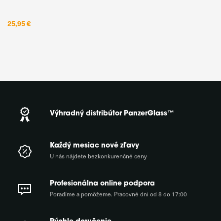
vyrobeného zo 100 % recyklovaného plastu a termoplastického
polyuretánového rámiku na okrajoch. Toto spojenie materiálov
25,95 €
zabezpečuje
Výhradný distribútor PanzerGlass™
Každý mesiac nové zľavy
U nás nájdete bezkonkurenčné ceny
Profesionálna online podpora
Poradíme a pomôžeme. Pracovné dni od 8 do 17:00