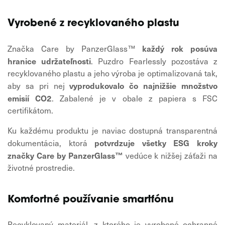
Vyrobené z recyklovaného plastu
každý rok posúva
Značka Care by PanzerGlass™
hranice udržateľnosti
. Puzdro Fearlessly pozostáva z
recyklovaného plastu a jeho výroba je optimalizovaná tak,
vyprodukovalo čo najnižšie množstvo
aby sa pri nej
emisií CO2
. Zabalené je v obale z papiera s FSC
certifikátom.
Ku každému produktu je naviac dostupná transparentná
potvrdzuje všetky ESG kroky
dokumentácia, ktorá
značky Care by PanzerGlass™
vedúce k nižšej záťaži na
životné prostredie.
Komfortné používanie smartfónu
Recyklovaný materiál, z ktorého je vyrobené ochranné