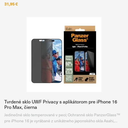
31,95 €
Tvrdené sklo UWF Privacy s aplikátorom pre iPhone 16
Pro Max, čierna
Jedinečné sklo temperované v peci; Ochranné sklo PanzerGlass™
pre iPhone 16 je vyrábané z unikátneho japonského skla Asahi,
ktoré je temperované v peci, nie chemicky, pri teplote až 500 °C po