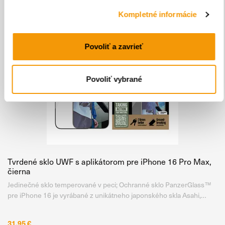
Kompletné informácie
Povoliť a zavrieť
Povoliť vybrané
Tvrdené sklo UWF s aplikátorom pre iPhone 16 Pro Max,
čierna
Jedinečné sklo temperované v peci; Ochranné sklo PanzerGlass™
pre iPhone 16 je vyrábané z unikátneho japonského skla Asahi,
ktoré je temperované v peci, nie chemicky, pri teplote až 500 °C po
dobu 5 hodín . Vďaka tomu získava mimoriadne vysokú
31,95 €