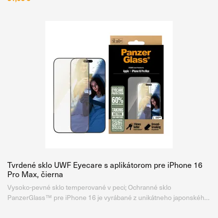
Tvrdené sklo UWF Eyecare s aplikátorom pre iPhone 16
Pro Max, čierna
Vysoko-pevné sklo temperované v peci; Ochranné sklo
PanzerGlass™ pre iPhone 16 je vyrábané z unikátneho japonského
skla Asahi, ktoré je temperované v peci, nie chemicky, pri teplote až
500 °C po dobu 5 hodín . Vďaka tomu získava mimoriadne vysokú