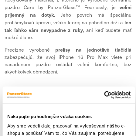
veľmi
puzdro Care by PanzerGlass™ Fearlessly, je
príjemný na dotyk
. Jeho povrch má špeciálnu
len
protišmykovú úpravu, vďaka ktorej sa pohodlne drží a
tak ľahko vám nevypadne z ruky
, ani keď budete mať
mokré dlane.
prelisy na jednotlivé tlačidlá
Precízne vyrobené
zabezpečujú, že svoj iPhone 16 Pro Max viete pri
nasadenom puzdre ovládať veľmi komfortne, bez
akýchkoľvek obmedzení.
Kompatibilita s MagSafe
Nakupujte pohodlnejšie vďaka cookies
Aby sme vedeli ďalej pracovať na vylepšovaní nášho e-
Ochranné puzdro Care by PanzerGlass™ Fearlessly má v
shopu a ponúkať Vám to, čo Vás zaujíma, potrebujeme