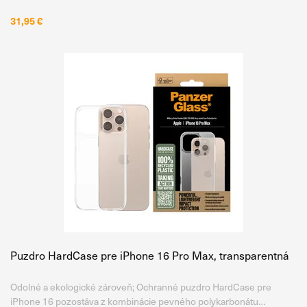
dobu 5 hodín . Vďaka tomu získava mimoriadne vysokú
31,95 €
Puzdro HardCase pre iPhone 16 Pro Max, transparentná
Odolné a ekologické zároveň; Ochranné puzdro HardCase pre
iPhone 16 pozostáva z kombinácie pevného polykarbonátu