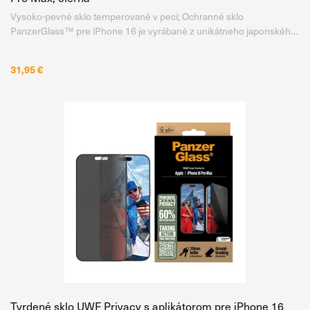
Vysoko-pevné sklo temperované v peci; Ochranné sklo
PanzerGlass™ pre iPhone 16 je vyrábané z unikátneho japonského
skla Asahi, ktoré je temperované v peci, nie chemicky, pri teplote až
500 °C po dobu 5 hodín . Vďaka tomu získava mimoriadne vysokú
31,95 €
Tvrdené sklo UWF Privacy s aplikátorom pre iPhone 16