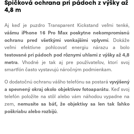
Špičková ochrana pri pádoch z výšky až
4,8 m
Aj keď je puzdro Transparent Kickstand veľmi tenké,
vášmu iPhone 16 Pro Max poskytne nekompromisnú
ochranu pred všetkými vonkajšími vplyvmi
. Dokáže
veľmi efektívne pohlcovať energiu nárazu a bolo
testované pri pádoch pod rôznymi uhlami z výšky až 4,8
metra
. Vhodné je tak aj pre používateľov, ktorí svoj
smartfón často vystavujú náročným podmienkam.
vyvýšený
O dodatočnú ochranu vášho telefónu sa postará
a spevnený okraj okolo objektívov fotoaparátu
. Keď svoj
telefón položíte na stôl alebo vám náhodou vypadne na
nemusíte sa báť, že objektívy sa len tak ľahko
zem,
poškriabu alebo rozbijú
.