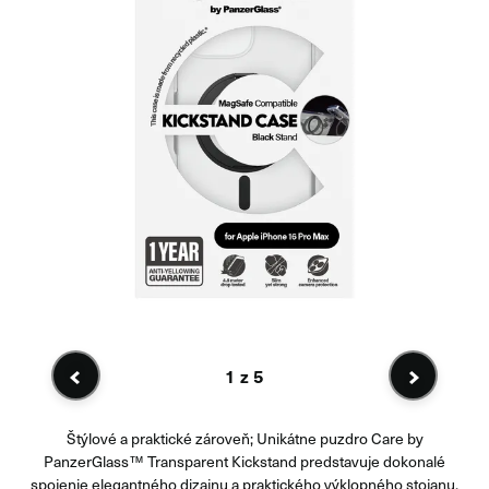
1
z 5
Štýlové a praktické zároveň; Unikátne puzdro Care by
PanzerGlass™ Transparent Kickstand predstavuje dokonalé
spojenie elegantného dizajnu a praktického výklopného stojanu.