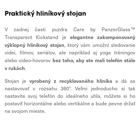
Praktický hliníkový stojan
V zadnej časti puzdra Care by PanzerGlass™
elegantne zakomponovaný
Transparent Kickstand je
výklopný hliníkový stojan
, ktorý vám umožní sledovanie
videí, filmov, seriálov, ale napríklad aj yoga tréningov
bez toho, aby ste mali telefón stále
alebo video-hovorov
v rukách
.
vyrobený z recyklovaného hliníka
Stojan je
a dá sa
nastavovať v rozsahu 360°. Veľmi jednoducho si tak
nastavíte svoj telefón do ideálneho uhla, môžete si ho
postaviť horizontálne alebo vertikálne a bude pevne držať
na svojom mieste.