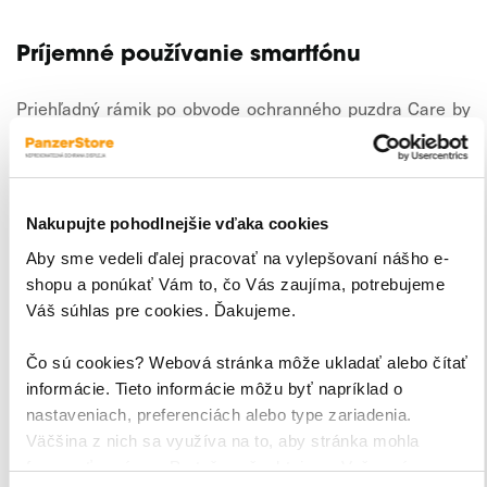
Príjemné používanie smartfónu
Priehľadný rámik po obvode ochranného puzdra Care by
má špeciálnu
PanzerGlass™ Transparent Kickstand
protišmykovú úpravu
. Vďaka tomu sa veľmi pohodlne drží
len tak ľahko vám nevypadne z ruky
a
, ani keď budete
mať mokré dlane.
Nakupujte pohodlnejšie vďaka cookies
prelisy na
Aby sme vedeli ďalej pracovať na vylepšovaní nášho e-
Samozrejmosťou sú precízne vyrobené
shopu a ponúkať Vám to, čo Vás zaujíma, potrebujeme
jednotlivé tlačidlá
, takže váš iPhone 16 Pro Max viete pri
Váš súhlas pre cookies. Ďakujeme.
nasadenom puzdre ovládať veľmi komfortne, bez
akýchkoľvek obmedzení.
Čo sú cookies? Webová stránka môže ukladať alebo čítať
informácie. Tieto informácie môžu byť napríklad o
Kompatibilita s MagSafe
nastaveniach, preferenciách alebo type zariadenia.
Väčšina z nich sa využíva na to, aby stránka mohla
Ochranné puzdro Care by PanzerGlass™ Transparent
fungovať správne. Pretože rešpektujeme Vaše právo na