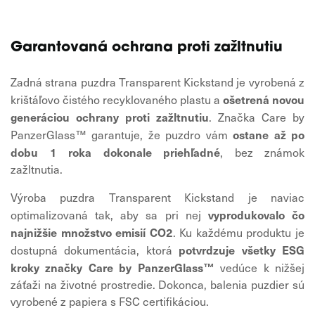
Garantovaná ochrana proti zažltnutiu
Zadná strana puzdra Transparent Kickstand je vyrobená z
ošetrená novou
krištáľovo čistého recyklovaného plastu a
generáciou ochrany proti zažltnutiu
. Značka Care by
ostane až po
PanzerGlass™ garantuje, že puzdro vám
dobu 1 roka dokonale priehľadné
, bez známok
zažltnutia.
Výroba puzdra Transparent Kickstand je naviac
vyprodukovalo čo
optimalizovaná tak, aby sa pri nej
najnižšie množstvo emisií CO2
. Ku každému produktu je
potvrdzuje všetky ESG
dostupná dokumentácia, ktorá
kroky značky Care by PanzerGlass™
vedúce k nižšej
záťaži na životné prostredie. Dokonca, balenia puzdier sú
vyrobené z papiera s FSC certifikáciou.