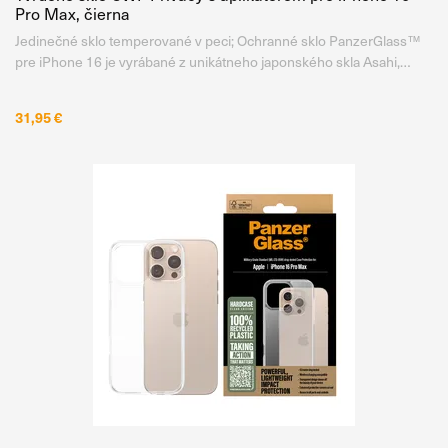
Pro Max, čierna
Jedinečné sklo temperované v peci; Ochranné sklo PanzerGlass™
pre iPhone 16 je vyrábané z unikátneho japonského skla Asahi,
ktoré je temperované v peci, nie chemicky, pri teplote až 500 °C po
dobu 5 hodín . Vďaka tomu získava mimoriadne vysokú
31,95 €