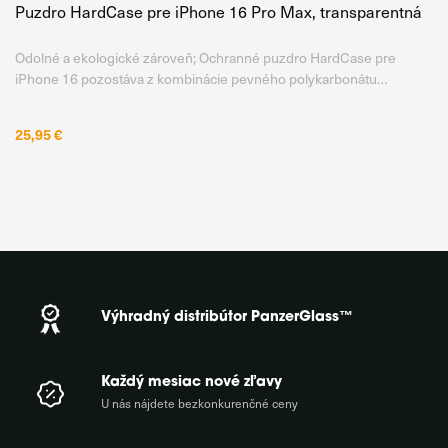
Puzdro HardCase pre iPhone 16 Pro Max, transparentná
Odolné a ekologické zároveň; Ochranné puzdro HardCase pre
iPhone 16 pozostáva z kombinácie pevného polykarbonátu
vyrobeného zo 100 % recyklovaného plastu a termoplastického
polyuretánového rámiku na okrajoch. Toto spojenie materiálov
25,95 €
zabezpečuje
Výhradný distribútor PanzerGlass™
Každý mesiac nové zľavy
U nás nájdete bezkonkurenčné ceny