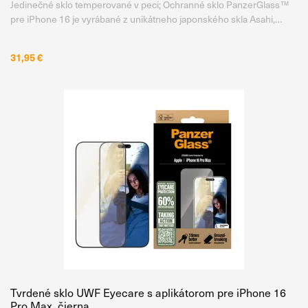
Jedinečné sklo temperované v peci; Ochranné sklo PanzerGlass™
pre iPhone 16 je vyrábané z unikátneho japonského skla Asahi,
ktoré je temperované v peci, nie chemicky, pri teplote až 500 °C po
dobu 5 hodín . Vďaka tomu získava mimoriadne vysokú
31,95 €
Tvrdené sklo UWF Eyecare s aplikátorom pre iPhone 16
Pro Max, čierna