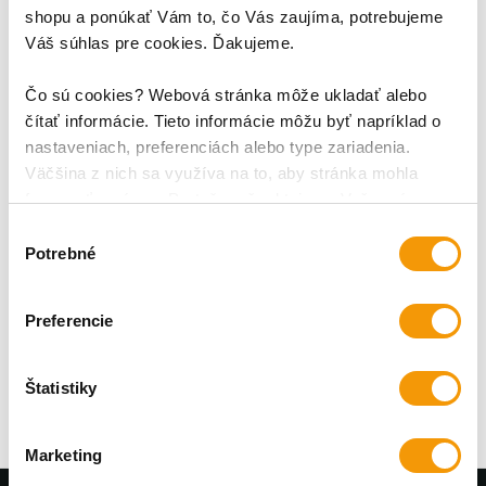
shopu a ponúkať Vám to, čo Vás zaujíma, potrebujeme
Váš súhlas pre cookies. Ďakujeme.
Čo sú cookies? Webová stránka môže ukladať alebo
čítať informácie. Tieto informácie môžu byť napríklad o
nastaveniach, preferenciách alebo type zariadenia.
Väčšina z nich sa využíva na to, aby stránka mohla
fungovať správne. Pretože rešpektujeme Vaše právo na
Puzdro ClearCase D3O
súkromie, môžete si vybrať.
Výber
pre iPhone 15, čierna
Potrebné
súhlasu
Spojenie japonského skla a
TPU rámiku; Ochranné puzdro
PanzerGlass™ ClearCase pre
Preferencie
iPhone 15 pozostáva z
31,95 €
kombinácie jedinečného
japonského skla Asahi, ktoré je
Štatistiky
poctivo vytvrdzované pri
teplote 500 °C po dobu až 5
hodín a pružného TPU rámiku
Marketing
na