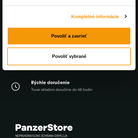
Výhradný distribútor PanzerGlass™
Kompletné informácie
Každý mesiac nové zľavy
Povoliť a zavrieť
U nás nájdete bezkonkurenčné ceny
Povoliť vybrané
Profesionálna online podpora
Poradíme a pomôžeme. Pracovné dni od 8 do 17:00
Rýchle doručenie
Tovar skladom doručíme do 48 hodín