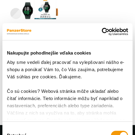
Nakupujte pohodlnejšie vďaka cookies
Tvrdené sklo Flat Glass AB
pre Samsung Galaxy
Aby sme vedeli ďalej pracovať na vylepšovaní nášho e-
Watch4 44 mm, číra
shopu a ponúkať Vám to, čo Vás zaujíma, potrebujeme
Výnimočné japonské sklo
Váš súhlas pre cookies. Ďakujeme.
Asahi; Ochranné sklo
PanzerGlass™ Smartwatch Flat
je vyrobené z japonského skla
Čo sú cookies? Webová stránka môže ukladať alebo
15,95 €
Asahi tej najvyššej kvality,
čítať informácie. Tieto informácie môžu byť napríklad o
tvrdosti a priehľadnosti. Kým
nastaveniach, preferenciách alebo type zariadenia.
bežné sklá sú tvrdené
Väčšina z nich sa využíva na to, aby stránka mohla
chemicky, PanzerGlass™
fungovať správne. Pretože rešpektujeme Vaše právo na
využíva poctivú temperáciu pri
súkromie, môžete si vybrať.
teplote
Výber