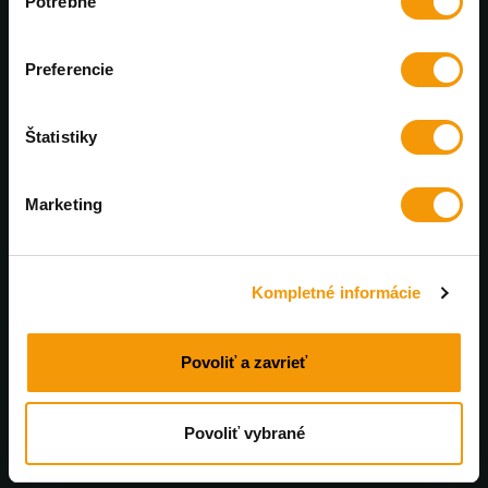
Potrebné
súhlasu
Výhradný distribútor PanzerGlass™
Preferencie
Každý mesiac nové zľavy
U nás nájdete bezkonkurenčné ceny
Štatistiky
Profesionálna online podpora
Marketing
Poradíme a pomôžeme. Pracovné dni od 8 do 17:00
Rýchle doručenie
Kompletné informácie
Tovar skladom doručíme do 48 hodín
Povoliť a zavrieť
Povoliť vybrané