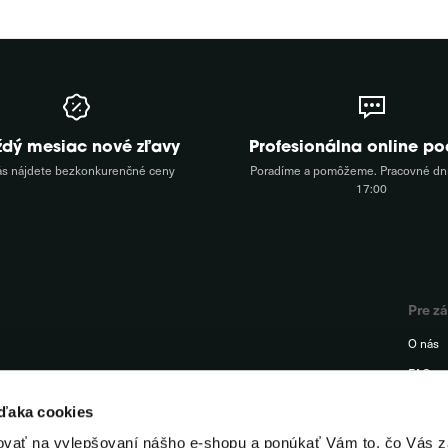
ždý mesiac nové zľavy
Profesionálna online p
ás nájdete bezkonkurenčné ceny
Poradíme a pomôžeme. Pracovné dni
17:00
Pre z
O nás
FAQ
Podpor
vďaka cookies
Kontak
ovať na vylepšovaní nášho e-shopu a ponúkať Vám to, čo Vás z