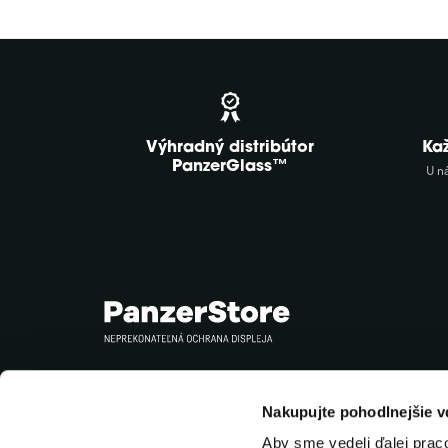
Výhradný distribútor
Ka
PanzerGlass™
U n
Sledujte nás
Nakupujte pohodlnejšie 
Aby sme vedeli ďalej prac