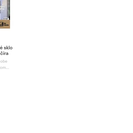
é sklo
číra
 obe
otom
1 od
e jednu,