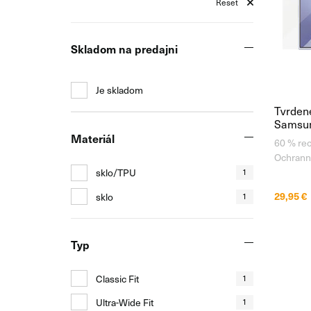
Reset
Skladom na predajni
Je skladom
Tvrdené
Samsung
Materiál
60 % rec
Ochrann
Samsung 
sklo/TPU
1
revolučn
29,95 €
sklo
1
tvorené
je ekolo
Zároveň 
Typ
Classic Fit
1
Ultra-Wide Fit
1