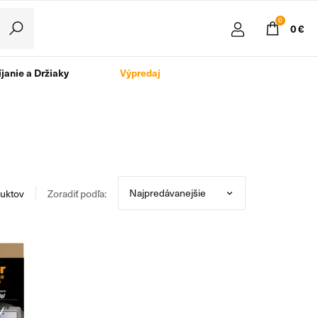
0
0 €
janie a Držiaky
Výpredaj
uktov
Zoradiť podľa: