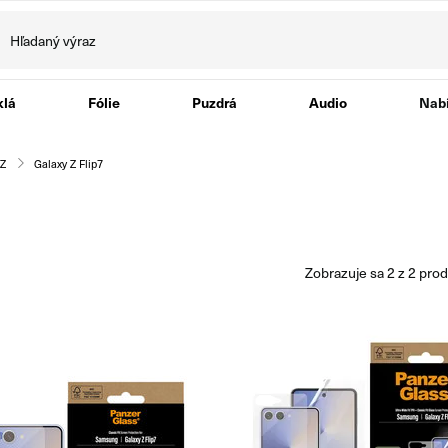
klá
Fólie
Puzdrá
Audio
Nabí
 Z
Galaxy Z Flip7
zobrazuje sa
2
z
2
prod