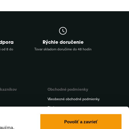
odpora
Rýchle doručenie
 od 8 do
Tovar skladom doručíme do 48 hodín
ákazníkov
Obchodné podmienky
Všeobecné obchodné podmienky
Platba
a
Doprava
Povoliť a zavrieť
t
Reklamačný poriadok
aujíma,