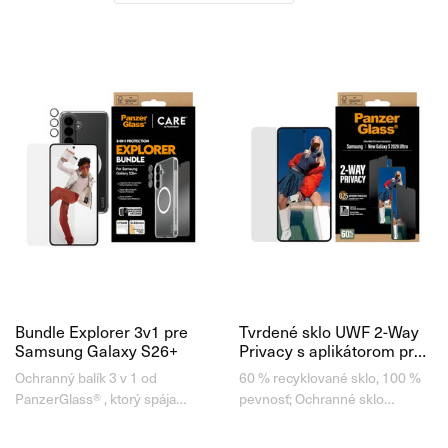
Bundle Explorer 3v1 pre
Tvrdené sklo UWF 2-Way
Samsung Galaxy S26+
Privacy s aplikátorom pre
Samsung Galaxy S26
Ochranný balík 3 v 1 od
60 % recyklované sklo, 100 %
Ultra, číra
PanzerGlass® , ktorý spája
pevnosť; Ochranné sklo
módu aj udržateľnosť a ponúka
PanzerGlass™ pre Samsung
špičkovú ochranu bez
Galaxy S26 Ultra prichádza s