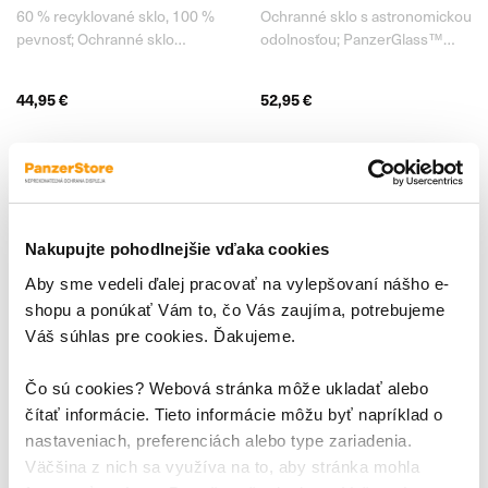
Box pre Samsung Galaxy
Box pre Samsung Galaxy
60 % recyklované sklo, 100 %
Ochranné sklo s astronomickou
S26, číra
S26, číra
pevnosť; Ochranné sklo
odolnosťou; PanzerGlass™
PanzerGlass™ pre Samsung
Ceramic pre Samsung Galaxy
Galaxy S26 prichádza s
S26 je špičkové ochranné sklo
44,95 €
52,95 €
revolučným zložením . Až zo 60
vyrobené z unikátnej sklo-
% je tvorené recyklovaným
keramiky pochádzajúcej z
sklom, vďaka čomu je
japonského mesta Ohara .
ekologickejšie ako kedykoľvek
Vyznačuje sa mimoriadnou
predtým . Zároveň si však stále
odolnosťou proti nárazom,
zachováva
škrabancom
Nakupujte pohodlnejšie vďaka cookies
Aby sme vedeli ďalej pracovať na vylepšovaní nášho e-
shopu a ponúkať Vám to, čo Vás zaujíma, potrebujeme
Váš súhlas pre cookies. Ďakujeme.
Čo sú cookies? Webová stránka môže ukladať alebo
čítať informácie. Tieto informácie môžu byť napríklad o
nastaveniach, preferenciách alebo type zariadenia.
Väčšina z nich sa využíva na to, aby stránka mohla
Tvrdené sklo UWF
Tvrdené sklo UWF