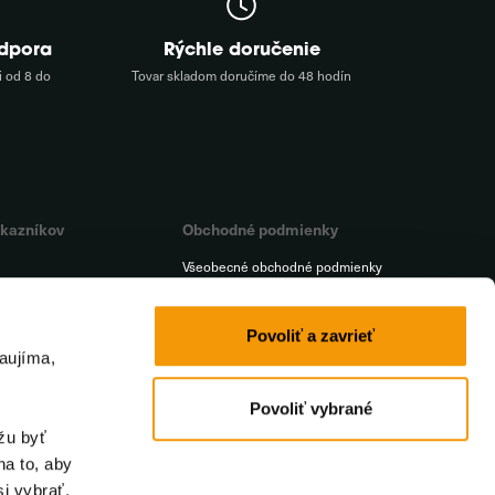
odpora
Rýchle doručenie
 od 8 do
Tovar skladom doručíme do 48 hodín
ákazníkov
Obchodné podmienky
Všeobecné obchodné podmienky
Platba
a
Doprava
Povoliť a zavrieť
aujíma,
t
Reklamačný poriadok
iť od zmluvy
Ochrana osobných údajov
Povoliť vybrané
žu byť
na to, aby
i vybrať.