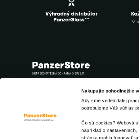
Výhradný distribútor
Ka
PanzerGlass™
U n
Sledujte nás
Nakupujte pohodlnejšie 
Aby sme vedeli ďalej prac
potrebujeme Váš súhlas p
Čo sú cookies? Webová str
napríklad o nastaveniach, 
stránka mohla fungovať sp