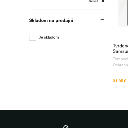
Reset
Skladom na predajni
Je skladom
Tvrden
Samsun
Temperác
Ochrann
vyrábané
Asahi , 
31,95 €
chemicky
hodín. 
technol