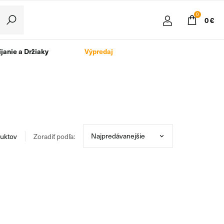
0
0 €
janie a Držiaky
Výpredaj
uktov
Zoradiť podľa: