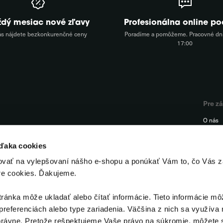
ždý mesiac nové zľavy
Profesionálna online p
ás nájdete bezkonkurenčné ceny
Poradíme a pomôžeme. Pracovné dni
17:00
Pre z
O nás
FAQ
vďaka cookies
Podpor
ovať na vylepšovaní nášho e-shopu a ponúkať Vám to, čo Vás z
Kontak
re cookies. Ďakujeme.
Odstúp
ánka môže ukladať alebo čítať informácie. Tieto informácie mô
preferenciách alebo type zariadenia. Väčšina z nich sa využíva 
rávne. Pretože rešpektujeme Vaše právo na súkromie, môžete s