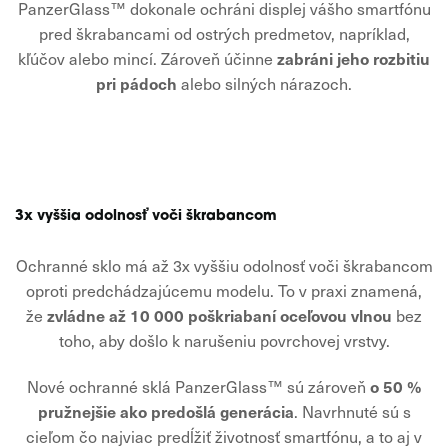
PanzerGlass™ dokonale ochráni displej vášho smartfónu
pred škrabancami od ostrých predmetov, napríklad,
zabráni jeho rozbitiu
kľúčov alebo mincí. Zároveň účinne
pri pádoch
alebo silných nárazoch.
3x vyššia odolnosť voči škrabancom
Ochranné sklo má až 3x vyššiu odolnosť voči škrabancom
oproti predchádzajúcemu modelu. To v praxi znamená,
zvládne až 10 000 poškriabaní oceľovou vlnou
že
bez
toho, aby došlo k narušeniu povrchovej vrstvy.
o 50 %
Nové ochranné sklá PanzerGlass™ sú zároveň
pružnejšie ako predošlá generácia
. Navrhnuté sú s
cieľom čo najviac predĺžiť životnosť smartfónu, a to aj v