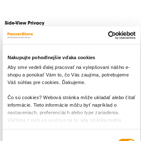
Side-View Privacy
Ochranné sklá Side-View Privacy sú určené pre každého,
kto si chce čo naviac chrániť svoje súkromie. Vďaka
znemožňujú vidieť údaje na displeji
špeciálnemu filtru
,
Nakupujte pohodlnejšie vďaka cookies
ak sa na neho pozeráte zboku.
Aby sme vedeli ďalej pracovať na vylepšovaní nášho e-
shopu a ponúkať Vám to, čo Vás zaujíma, potrebujeme
komfortne používať aj v
Svoj iPhone 15 tak budete môcť
Váš súhlas pre cookies. Ďakujeme.
prostriedkoch MHD
alebo na verejných priestranstvách
s množstvom ľudí a máte istotu, že nikto z okolia nebude
Čo sú cookies? Webová stránka môže ukladať alebo čítať
môcť sledovať to, čo na displeji vidíte vy.
informácie. Tieto informácie môžu byť napríklad o
nastaveniach, preferenciách alebo type zariadenia.
Väčšina z nich sa využíva na to, aby stránka mohla
fungovať správne. Pretože rešpektujeme Vaše právo na
súkromie, môžete si vybrať.
Výber