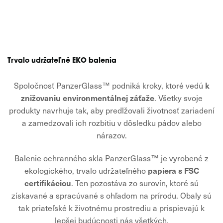
Trvalo udržateľné EKO balenia
k
Spoločnosť PanzerGlass™ podniká kroky, ktoré vedú
znižovaniu environmentálnej záťaže
. Všetky svoje
produkty navrhuje tak, aby predlžovali životnosť zariadení
a zamedzovali ich rozbitiu v dôsledku pádov alebo
nárazov.
Balenie ochranného skla PanzerGlass™ je vyrobené z
papiera s FSC
ekologického, trvalo udržateľného
certifikáciou
. Ten pozostáva zo surovín, ktoré sú
získavané a spracúvané s ohľadom na prírodu. Obaly sú
tak priateľské k životnému prostrediu a prispievajú k
lepšej budúcnosti nás všetkých.