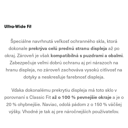
Ultra-Wide Fit
Špeciálne navrhnutá veľkosť ochranného skla, ktorá
prekrýva celú prednú stranu displeja
dokonale
až po
kompatibilná s puzdrami a obalmi
okraj. Zároveň je však
.
Zabezpečuje veľmi dobrú ochranu aj pri nárazoch na
hranu displeja, no zároveň zachováva vysokú citlivosť na
dotyky a neskresľuje farebnosť displeja.
Vďaka dokonalému prekrytiu displeja má toto sklo v
až o 100 % pevnejšie okraje
porovnaní s Classic Fit
a je o
20 % ohybnejšie. Naviac, odolá pádom z o 150 % väčšej
výšky. Vhodné je tak aj pre náročnejších používateľov.