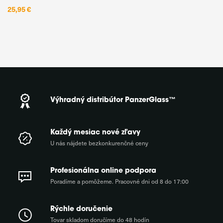
PanzerGlass™ prišiel s ekologickým riešením v
25,95 €
Výhradný distribútor PanzerGlass™
Každý mesiac nové zľavy
U nás nájdete bezkonkurenčné ceny
Profesionálna online podpora
Poradíme a pomôžeme. Pracovné dni od 8 do 17:00
Rýchle doručenie
Tovar skladom doručíme do 48 hodín