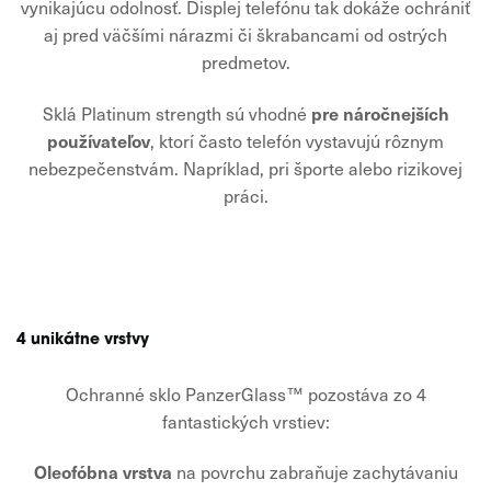
vynikajúcu odolnosť. Displej telefónu tak dokáže ochrániť
aj pred väčšími nárazmi či škrabancami od ostrých
predmetov.
pre náročnejších
Sklá Platinum strength sú vhodné
používateľov
, ktorí často telefón vystavujú rôznym
nebezpečenstvám. Napríklad, pri športe alebo rizikovej
práci.
4 unikátne vrstvy
Ochranné sklo PanzerGlass™ pozostáva zo 4
fantastických vrstiev:
Oleofóbna vrstva
na povrchu zabraňuje zachytávaniu