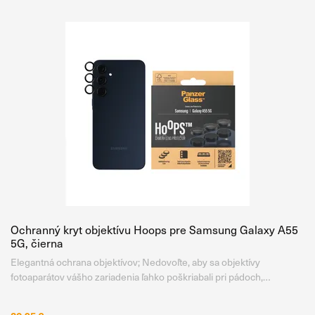
Ochranný kryt objektívu Hoops pre Samsung Galaxy A55
5G, čierna
Elegantná ochrana objektívov; Nedovoľte, aby sa objektívy
fotoaparátov vášho zariadenia ľahko poškriabali pri pádoch,
nárazoch alebo kontakte s ostrými predmetmi vo vreckách.
Ochranné kryty PanzerGlass™ „Hoops“ sú vyrobené z jedinečného