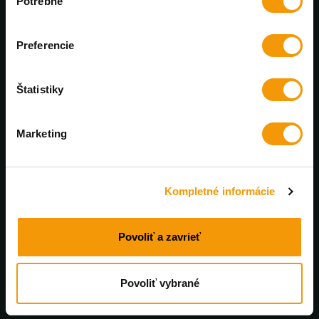
Potrebné
súhlasu
Výhradný distribútor PanzerGlass™
Preferencie
Každý mesiac nové zľavy
U nás nájdete bezkonkurenčné ceny
Štatistiky
Profesionálna online podpora
Marketing
Poradíme a pomôžeme. Pracovné dni od 8 do 17:00
Rýchle doručenie
Kompletné informácie
Tovar skladom doručíme do 48 hodín
Povoliť a zavrieť
Povoliť vybrané