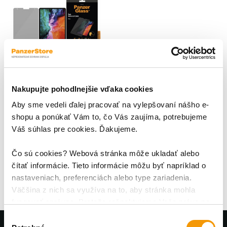
Nakupujte pohodlnejšie vďaka cookies
Tvrdené sklo Case
Friendly Privacy pre iPad
Aby sme vedeli ďalej pracovať na vylepšovaní nášho e-
Pro 12,9'', číra
shopu a ponúkať Vám to, čo Vás zaujíma, potrebujeme
PanzerGlass - ochrana vždy na
Váš súhlas pre cookies. Ďakujeme.
prvom mieste; Ochranné
tvrdené sklo renomovanej
dánskej značky PanzerGlass je
Čo sú cookies? Webová stránka môže ukladať alebo
41,95 €
ultimátna ochrana displeja. Je
čítať informácie. Tieto informácie môžu byť napríklad o
vyrobené z temperovaného
nastaveniach, preferenciách alebo type zariadenia.
Japonského skla Asahi tej
Väčšina z nich sa využíva na to, aby stránka mohla
najvyššej kvality, tvrdosti a
fungovať správne. Pretože rešpektujeme Vaše právo na
priehľadnosti. Na rozdiel od
súkromie, môžete si vybrať.
Výber