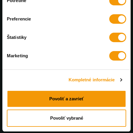
Potrebné
súhlasu
Výhradný distribútor PanzerGlass™
Preferencie
Každý mesiac nové zľavy
U nás nájdete bezkonkurenčné ceny
Štatistiky
Profesionálna online podpora
Marketing
Poradíme a pomôžeme. Pracovné dni od 8 do 17:00
Rýchle doručenie
Kompletné informácie
Tovar skladom doručíme do 48 hodín
Povoliť a zavrieť
Povoliť vybrané