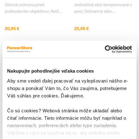
15 Pro/15 Pro Max, čierna
Účinná ochrana pred
Jedinečné sklo temperované v
poškodením objektívov; Keď
peci; Ochranné sklo
nosíte svoj iPhone 15 vo
PanzerGlass™ pre iPhone 15
vreckách spolu s kľúčmi alebo
je vyrábané z unikátneho
20,95 €
25,95 €
inými ostrými predmetmi,
japonského skla Asahi, ktoré je
objektívy fotoaparátu sa môžu
temperované v peci, nie
ľahko poškriabať , a to aj napriek
chemicky, pri teplote až 500 °C
tomu, že používate ochranné
po dobu 5 hodín . Vďaka tomu
puzdro. Riziko pre ne
získava mimoriadne vysokú
Nakupujte pohodlnejšie vďaka cookies
Aby sme vedeli ďalej pracovať na vylepšovaní nášho e-
shopu a ponúkať Vám to, čo Vás zaujíma, potrebujeme
Váš súhlas pre cookies. Ďakujeme.
Čo sú cookies? Webová stránka môže ukladať alebo
čítať informácie. Tieto informácie môžu byť napríklad o
nastaveniach, preferenciách alebo type zariadenia.
Väčšina z nich sa využíva na to, aby stránka mohla
Tvrdené sklo UWF s
Tvrdené sklo UWF AB pre