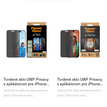
Tvrdené sklo UWF Privacy
Tvrdené sklo UWF Privacy
s aplikátorom pre iPhone
s aplikátorom pre iPhone
16 Pro, čierna
15 Pro Max, čierna
Jedinečné sklo temperované v
Jedinečné sklo temperované v
peci; Ochranné sklo
peci; Ochranné sklo
PanzerGlass™ pre iPhone 16
PanzerGlass™ pre iPhone 15
je vyrábané z unikátneho
je vyrábané z unikátneho