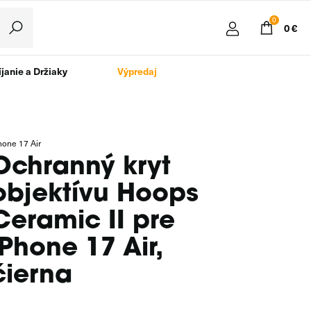
0
0 €
janie a Držiaky
Výpredaj
hone 17 Air
Ochranný kryt
objektívu Hoops
Ceramic II pre
iPhone 17 Air,
čierna