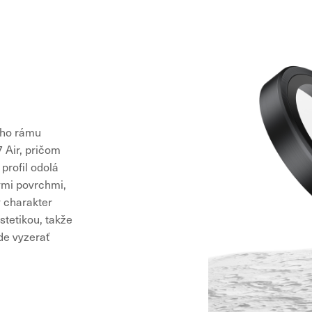
ého rámu
 Air, pričom
 profil odolá
ými povrchmi,
ý charakter
stetikou, takže
de vyzerať