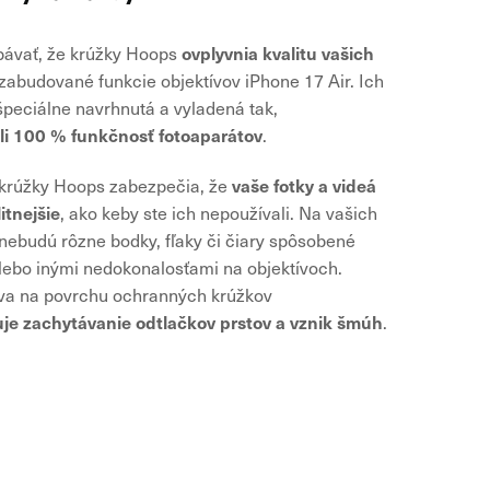
ovplyvnia kvalitu vašich
bávať, že krúžky Hoops
zabudované funkcie objektívov iPhone 17 Air. Ich
špeciálne navrhnutá a vyladená tak,
li 100 % funkčnosť fotoaparátov
.
vaše fotky a videá
 krúžky Hoops zabezpečia, že
itnejšie
, ako keby ste ich nepoužívali. Na vašich
 nebudú rôzne bodky, fľaky či čiary spôsobené
ebo inými nedokonalosťami na objektívoch.
va na povrchu ochranných krúžkov
je zachytávanie odtlačkov prstov a vznik šmúh
.