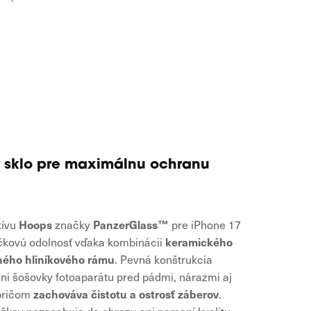
 sklo pre maximálnu ochranu
Hoops
PanzerGlass™
tívu
značky
pre iPhone 17
keramického
ičkovú odolnosť vďaka kombinácii
tného hliníkového rámu
. Pevná konštrukcia
áni šošovky fotoaparátu pred pádmi, nárazmi aj
zachováva čistotu a ostrosť záberov
pričom
.