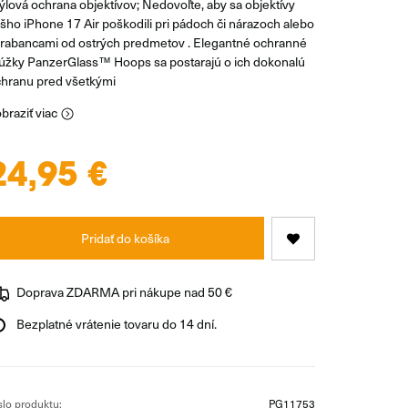
ýlová ochrana objektívov; Nedovoľte, aby sa objektívy
šho iPhone 17 Air poškodili pri pádoch či nárazoch alebo
rabancami od ostrých predmetov . Elegantné ochranné
úžky PanzerGlass™ Hoops sa postarajú o ich dokonalú
hranu pred všetkými
braziť viac
24,95 €
Pridať do košíka
Doprava ZDARMA pri nákupe nad 50 €
Bezplatné vrátenie tovaru do 14 dní.
slo produktu:
PG11753