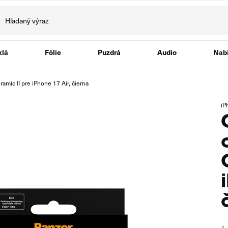
klá
Fólie
Puzdrá
Audio
Nabí
amic II pre iPhone 17 Air, čierna
iP