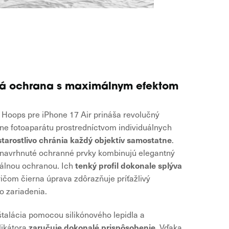
ná ochrana s maximálnym efektom
Hoops pre iPhone 17 Air prináša revolučný
ane fotoaparátu prostredníctvom individuálnych
starostlivo chránia každý objektív samostatne
.
 navrhnuté ochranné prvky kombinujú elegantný
tenký profil dokonale splýva
álnou ochranou. Ich
ričom čierna úprava zdôrazňuje príťažlivý
o zariadenia.
talácia pomocou silikónového lepidla a
zaručuje dokonalé prispôsobenie
likátora
. Vďaka