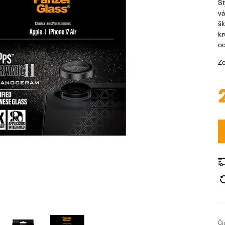
Št
vá
šk
kr
oc
Zo
Čí