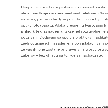
Hoops nielenže bráni poškodeniu šošoviek vášho i
predlžuje celkovú životnosť telefónu
ale aj
. Chrá
nárazmi, pádmi či tvrdými povrchmi, ktoré by mohli
k
optiku fotoaparátu. Vďaka presnému tvarovaniu
priľnú k telu zariadenia
, takže nehrozí uvoľnenie 
používaní. Dodávajú sa spolu s praktickým aplikát
zjednodušuje ich nasadenie, a po inštalácii vám po
že váš iPhone zostane pripravený na tvorbu ostrýc
záberov – bez ohľadu na to, kde sa nachádzate.