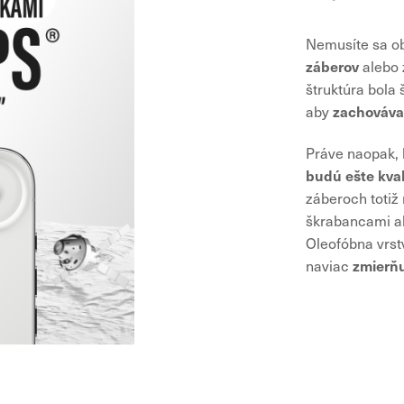
Nemusíte sa o
záberov
alebo 
štruktúra bola 
zachováva
aby
Práve naopak,
budú ešte kval
záberoch totiž
škrabancami al
Oleofóbna vrst
zmierňu
naviac