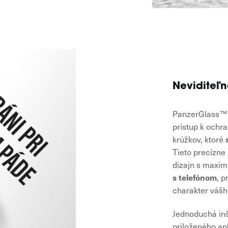
Neviditeľ
PanzerGlass™ 
prístup k ochr
krúžkov, ktoré
Tieto precízne
dizajn s maxim
s telefónom
, p
charakter vášh
Jednoduchá inš
priloženého ap