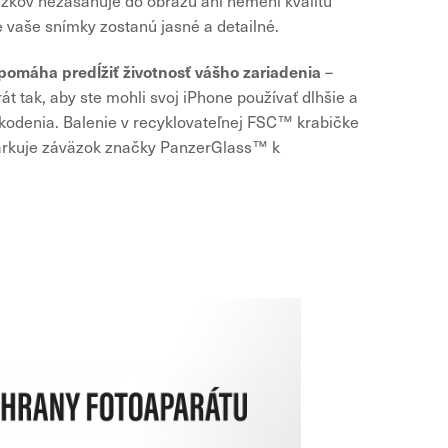
rúžkov nezasahuje do obrazu ani nemení kvalitu
že vaše snímky zostanú jasné a detailné.
pomáha predĺžiť životnosť vášho zariadenia
–
át tak, aby ste mohli svoj iPhone používať dlhšie a
kodenia. Balenie v recyklovateľnej FSC™ krabičke
arkuje záväzok značky PanzerGlass™ k