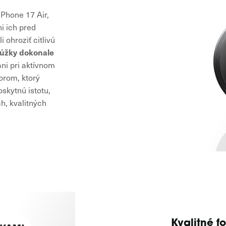
Phone 17 Air,
ni ich pred
 ohroziť citlivú
rúžky dokonale
ani pri aktívnom
orom, ktorý
skytnú istotu,
h, kvalitných
Kvalitné f