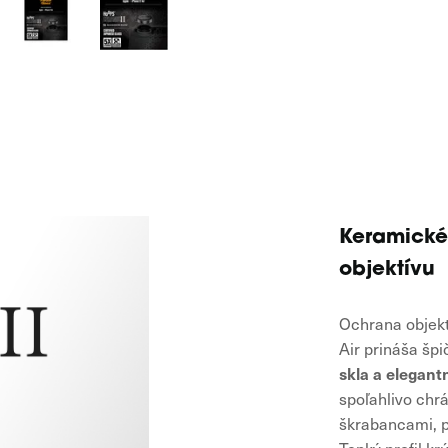
Keramické
objektívu
Ochrana objek
Air prináša šp
skla a elegan
spoľahlivo chr
škrabancami, 