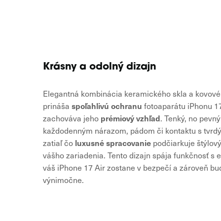
Krásny a odolný dizajn
Elegantná kombinácia keramického skla a kovov
spoľahlivú ochranu
prináša
fotoaparátu iPhonu 17
prémiový vzhľad
zachováva jeho
. Tenký, no pevný
každodenným nárazom, pádom či kontaktu s tvrd
luxusné spracovanie
zatiaľ čo
podčiarkuje štýlov
vášho zariadenia. Tento dizajn spája funkčnosť s e
váš iPhone 17 Air zostane v bezpečí a zároveň bu
výnimočne.