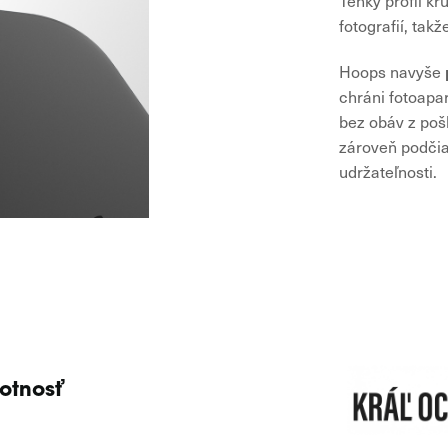
Tenký profil k
fotografií, tak
Hoops navyše
chráni fotoapar
bez obáv z poš
zároveň podči
udržateľnosti.
votnosť