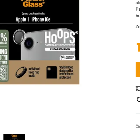
al
Pa
bu
Zo
Čí