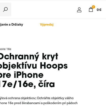
0
0 €
janie a Držiaky
Výpredaj
hone 16e
Ochranný kryt
objektívu Hoops
pre iPhone
17e/16e, číra
ýlová ochrana objektívov; Ochráňte objektívy vášho
hone 16e pred škrabancami a poškodením pri pádoch