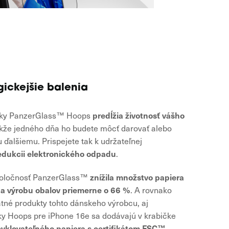
gickejšie balenia
predĺžia životnosť vášho
žky PanzerGlass™ Hoops
akže jedného dňa ho budete môcť darovať alebo
 ďalšiemu. Prispejete tak k udržateľnej
edukcii elektronického odpadu
.
znížila množstvo papiera
poločnosť PanzerGlass™
a výrobu obalov priemerne o 66 %
. A rovnako
atné produkty tohto dánskeho výrobcu, aj
y Hoops pre iPhone 16e sa dodávajú v krabičke
cyklovateľného papiera s certifikátom FSC™
.