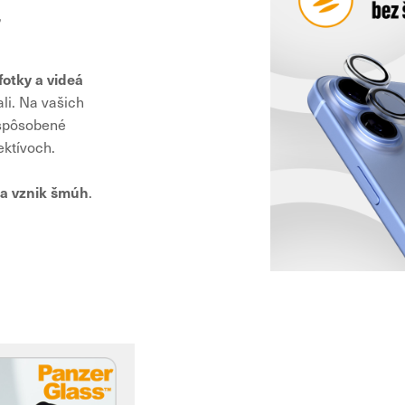
,
fotky a videá
ali. Na vašich
 spôsobené
ktívoch.
 a vznik šmúh
.