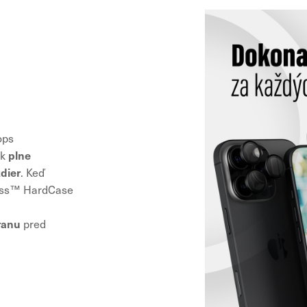
ops
plne
ak
dier
. Keď
lass™ HardCase
ranu
pred