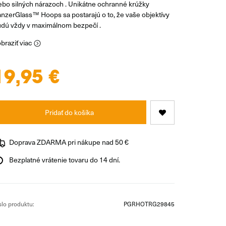
ebo silných nárazoch . Unikátne ochranné krúžky
nzerGlass™ Hoops sa postarajú o to, že vaše objektívy
dú vždy v maximálnom bezpečí .
braziť viac
19,95 €
Pridať do košíka
Doprava ZDARMA pri nákupe nad 50 €
Bezplatné vrátenie tovaru do 14 dní.
slo produktu:
PGRHOTRG29845