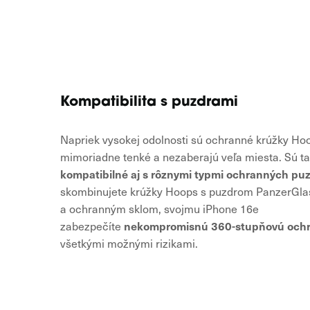
Kompatibilita s puzdrami
Napriek vysokej odolnosti sú ochranné krúžky Ho
mimoriadne tenké a nezaberajú veľa miesta. Sú t
kompatibilné aj s rôznymi typmi ochranných puz
skombinujete krúžky Hoops s puzdrom PanzerG
a ochranným sklom, svojmu iPhone 16e
nekompromisnú 360-stupňovú och
zabezpečíte
všetkými možnými rizikami.