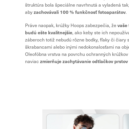
štruktúra bola špeciálne navrhnutá a vyladená tak
zachovávali 100 % funkčnosť fotoaparátov
aby
.
vaše 
Práve naopak, krúžky Hoops zabezpečia, že
budú ešte kvalitnejšie
, ako keby ste ich nepoužív
záberoch totiž nebudú rôzne bodky, fľaky či čiary
škrabancami alebo inými nedokonalosťami na obje
Oleofóbna vrstva na povrchu ochranných krúžkov
zmierňuje zachytávanie odtlačkov prstov
naviac