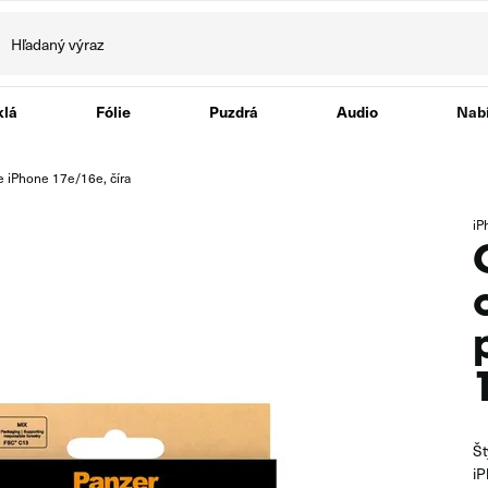
klá
Fólie
Puzdrá
Audio
Nabí
e iPhone 17e/16e, číra
iP
Št
iP