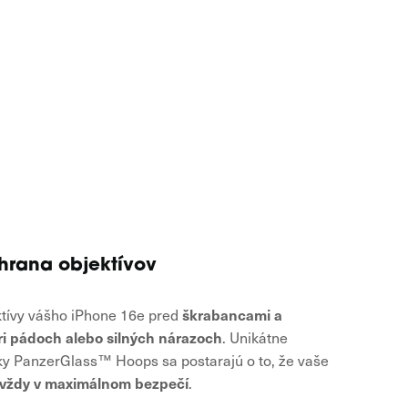
hrana objektívov
škrabancami a
tívy vášho iPhone 16e pred
i pádoch alebo silných nárazoch
. Unikátne
y PanzerGlass™ Hoops sa postarajú o to, že vaše
vždy v maximálnom bezpečí
.