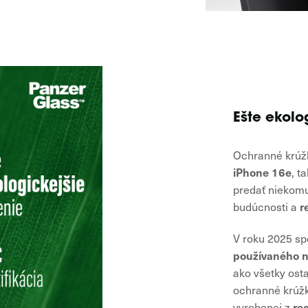
Ešte ekolo
Ochranné krú
iPhone 16e
, t
predať niekomu
r
budúcnosti a
V roku 2025 s
používaného n
ako všetky ost
ochranné krúžk
re
vyrobenej z