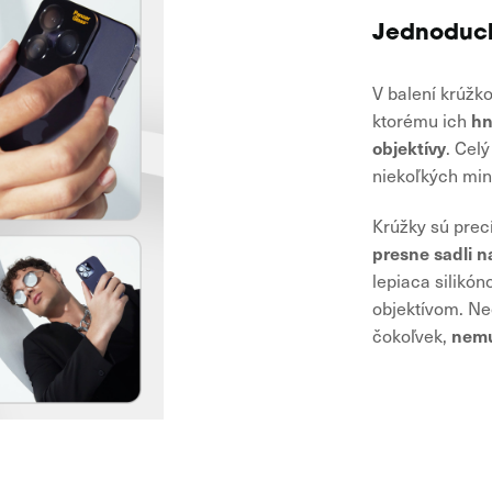
Jednoduch
V balení krúžko
hn
ktorému ich
objektívy
. Cel
niekoľkých min
Krúžky sú prec
presne sadli n
lepiaca silikón
objektívom. Ne
nemu
čokoľvek,