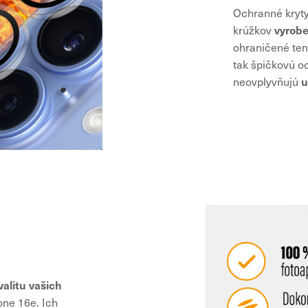
Ochranné kryt
vyrobe
krúžkov
ohraničené ten
tak špičkovú o
u
neovplyvňujú
valitu vašich
one 16e. Ich