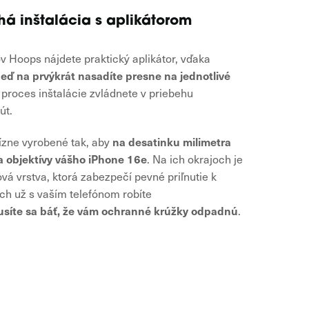
á inštalácia s aplikátorom
v Hoops nájdete praktický aplikátor, vďaka
eď na prvýkrát nasadíte presne na jednotlivé
ý proces inštalácie zvládnete v priebehu
út.
na desatinku milimetra
ízne vyrobené tak, aby
a objektívy vášho iPhone 16e
. Na ich okrajoch je
ová vrstva, ktorá zabezpečí pevné priľnutie k
ch už s vaším telefónom robíte
síte sa báť, že vám ochranné krúžky odpadnú
.