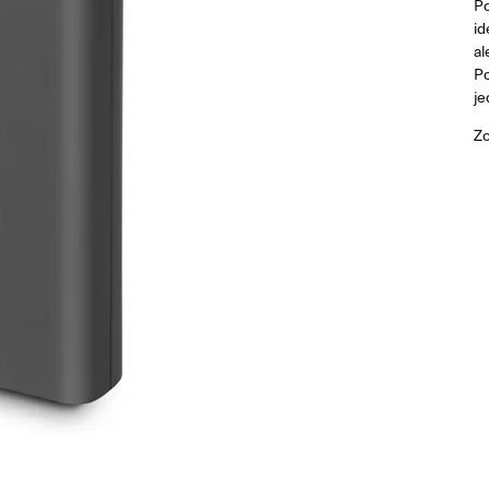
Po
id
al
Po
je
Zo