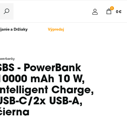
0
0 €
janie a Držiaky
Výpredaj
werbanky
SBS - PowerBank
10000 mAh 10 W,
Intelligent Charge,
USB-C/2x USB-A,
čierna