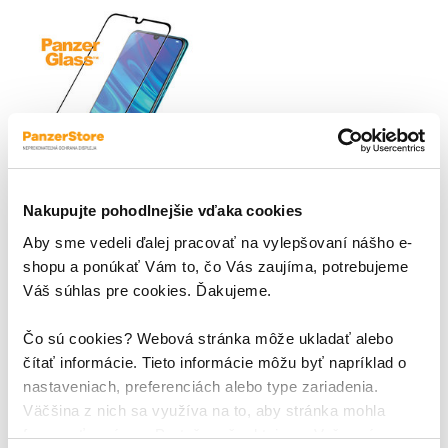
Nakupujte pohodlnejšie vďaka cookies
Aby sme vedeli ďalej pracovať na vylepšovaní nášho e-
Tvrdené sklo Case
shopu a ponúkať Vám to, čo Vás zaujíma, potrebujeme
Friendly pre Huawei P
Váš súhlas pre cookies. Ďakujeme.
Smart 2020, čierna
PanzerGlass - ochrana vždy na
prvom mieste; PanzerGlass -
Čo sú cookies? Webová stránka môže ukladať alebo
ochranné tvrdené sklo
čítať informácie. Tieto informácie môžu byť napríklad o
renomovanej dánskej značky
4,79 €
nastaveniach, preferenciách alebo type zariadenia.
PanzerGlass je ultimátna
Väčšina z nich sa využíva na to, aby stránka mohla
ochrana displeja. Je vyrobené z
temperovaného Japonského
fungovať správne. Pretože rešpektujeme Vaše právo na