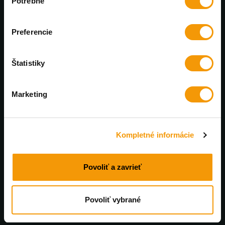
Potrebné
súhlasu
Výhradný distribútor PanzerGlass™
Preferencie
Každý mesiac nové zľavy
U nás nájdete bezkonkurenčné ceny
Štatistiky
Profesionálna online podpora
Marketing
Poradíme a pomôžeme. Pracovné dni od 8 do 17:00
Rýchle doručenie
Kompletné informácie
Tovar skladom doručíme do 48 hodín
Povoliť a zavrieť
Povoliť vybrané