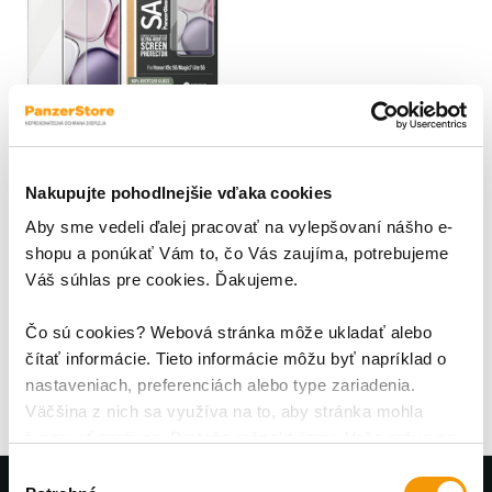
Nakupujte pohodlnejšie vďaka cookies
SAFE - Tvrdené sklo UWF
pre Honor X9c 5G/Magic7
Aby sme vedeli ďalej pracovať na vylepšovaní nášho e-
Lite 5G, čierna
shopu a ponúkať Vám to, čo Vás zaujíma, potrebujeme
Udržiavajte svoj telefón SAFE,
Váš súhlas pre cookies. Ďakujeme.
svieži a štýlový!; Jedinečné
ochranné sklo PanzerGlass™
SAFE. pre Honor X9c/Magic7
Čo sú cookies? Webová stránka môže ukladať alebo
20,95 €
Lite pozostáva z unikátneho
čítať informácie. Tieto informácie môžu byť napríklad o
japonského skla Asahi , ktoré je
nastaveniach, preferenciách alebo type zariadenia.
temperované v peci, nie
Väčšina z nich sa využíva na to, aby stránka mohla
chemicky, pri teplote až 500 °C
fungovať správne. Pretože rešpektujeme Vaše právo na
po dobu 5 hodín.
súkromie, môžete si vybrať.
Výber