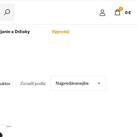
0
0 €
janie a Držiaky
Výpredaj
uktov
Zoradiť podľa: