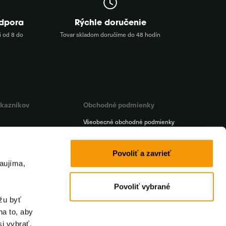
odpora
Rýchle doručenie
 od 8 do
Tovar skladom doručíme do 48 hodín
ákazníkov
Obchodné podmienky
Všeobecné obchodné podmienky
Platba
a
Doprava
Povoliť a zavrieť
aujíma,
t
Reklamačný poriadok
iť od zmluvy
Ochrana osobných údajov
Povoliť vybrané
žu byť
na to, aby
i vybrať.