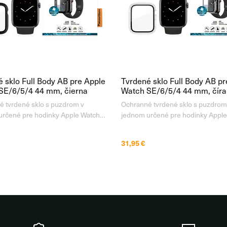
 sklo Full Body AB pre Apple
Tvrdené sklo Full Body AB pr
SE/6/5/4 44 mm, čierna
Watch SE/6/5/4 44 mm, číra
 tvrdené sklo s puzdrom v
Ochranné tvrdené sklo s puzdrom
rčené pre hodinky Apple Watch,
jednom určené pre hodinky Apple
ujúce skvelú ochranu celého tela
zabezpečujúce skvelú ochranu cel
odiniek. Sklo poskytuje krištáľovo
vašich hodiniek. Sklo poskytuje kr
31,95 €
krytie celého displeja bez toho, aby
čisté pokrytie celého displeja bez 
edzená citlivosť na dotyk a kryt
bola obmedzená citlivosť na dotyk 