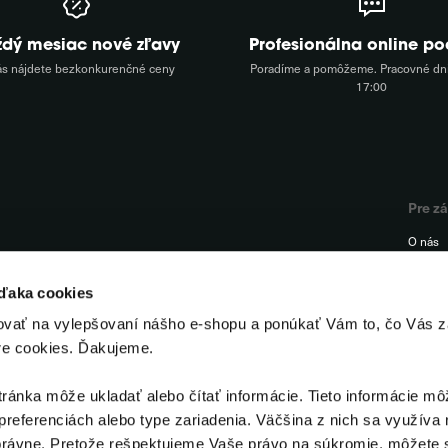
ždý mesiac nové zľavy
Profesionálna online p
ás nájdete bezkonkurenčné ceny
Poradíme a pomôžeme. Pracovné dni
17:00
Pre z
O nás
FAQ
vďaka cookies
Podpor
ovať na vylepšovaní nášho e-shopu a ponúkať Vám to, čo Vás z
Kontak
re cookies. Ďakujeme.
Odstúp
ánka môže ukladať alebo čítať informácie. Tieto informácie mô
preferenciách alebo type zariadenia. Väčšina z nich sa využíva 
rávne. Pretože rešpektujeme Vaše právo na súkromie, môžete s