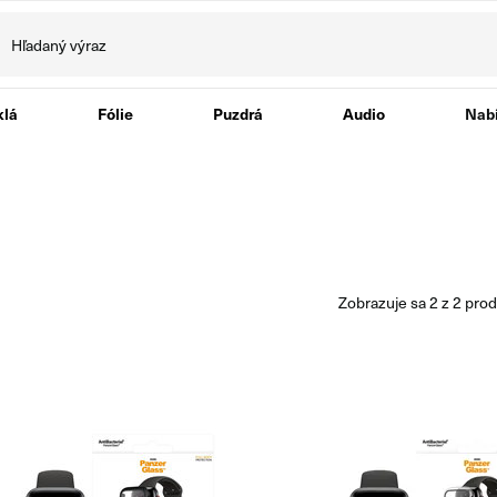
klá
Fólie
Puzdrá
Audio
Nabí
zobrazuje sa
2
z
2
prod