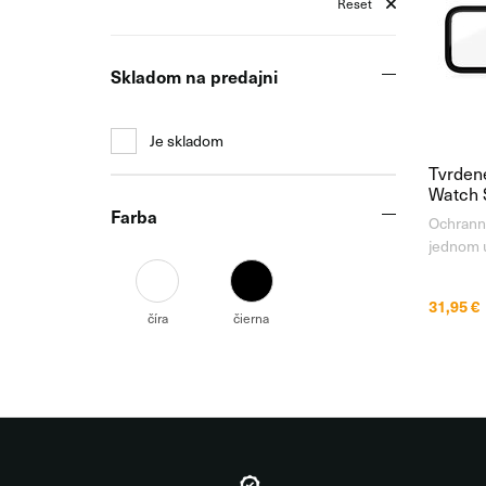
Reset
Skladom na predajni
Je skladom
Tvrdené
Watch 
Farba
Ochranné
jednom u
zabezpeč
vašich h
31,95 €
čisté po
číra
čierna
bola obm