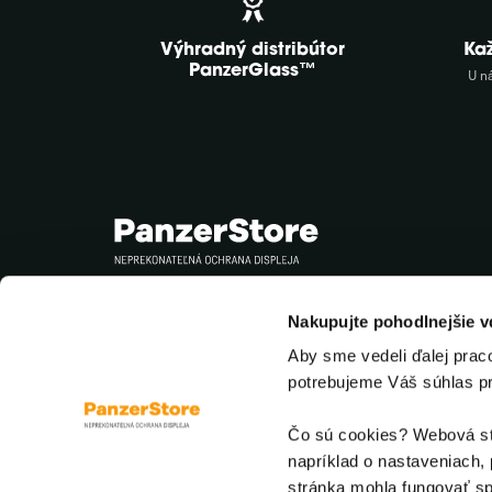
Výhradný distribútor
Ka
PanzerGlass™
U n
Sledujte nás
Nakupujte pohodlnejšie 
Aby sme vedeli ďalej prac
potrebujeme Váš súhlas p
Čo sú cookies? Webová str
napríklad o nastaveniach, 
stránka mohla fungovať sp