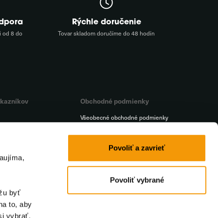
odpora
Rýchle doručenie
 od 8 do
Tovar skladom doručíme do 48 hodín
ákazníkov
Obchodné podmienky
Všeobecné obchodné podmienky
Platba
a
Doprava
Povoliť a zavrieť
aujíma,
t
Reklamačný poriadok
iť od zmluvy
Ochrana osobných údajov
Povoliť vybrané
žu byť
na to, aby
i vybrať.