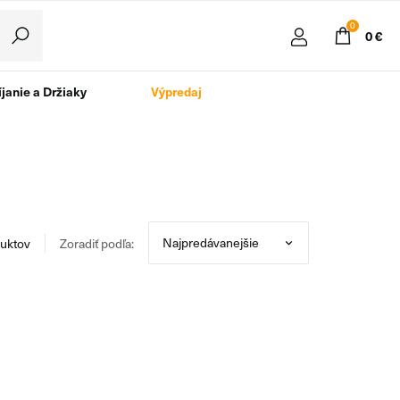
0
0 €
janie a Držiaky
Výpredaj
uktov
Zoradiť podľa: