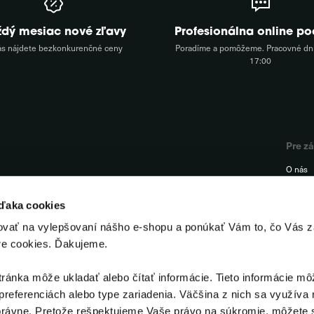
ždý mesiac nové zľavy
Profesionálna online p
ás nájdete bezkonkurenčné ceny
Poradíme a pomôžeme. Pracovné dni
17:00
Pre z
O nás
FAQ
vďaka cookies
Podpor
ovať na vylepšovaní nášho e-shopu a ponúkať Vám to, čo Vás z
Kontak
re cookies. Ďakujeme.
Odstúp
ánka môže ukladať alebo čítať informácie. Tieto informácie mô
preferenciách alebo type zariadenia. Väčšina z nich sa využíva 
rávne. Pretože rešpektujeme Vaše právo na súkromie, môžete s