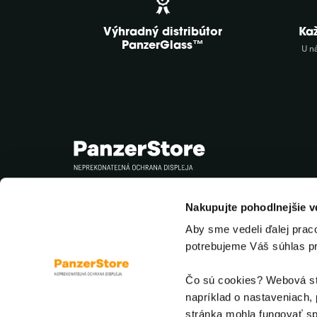
Výhradný distribútor
Ka
PanzerGlass™
U n
Sledujte nás
Nakupujte pohodlnejšie 
Aby sme vedeli ďalej prac
potrebujeme Váš súhlas p
Čo sú cookies? Webová str
napríklad o nastaveniach, 
stránka mohla fungovať sp