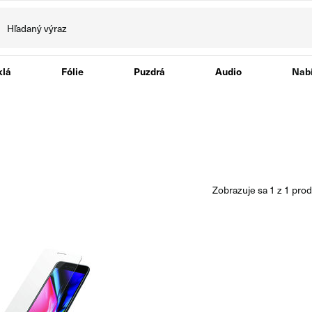
klá
Fólie
Puzdrá
Audio
Nabí
zobrazuje sa
1
z
1
prod